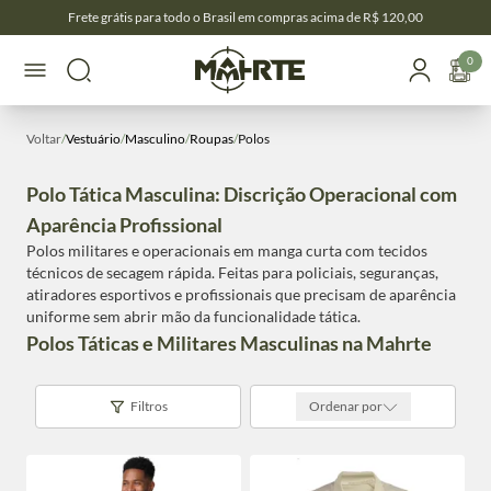
Frete grátis para todo o Brasil em compras acima de R$ 120,00
0
Voltar
/
Vestuário
/
Masculino
/
Roupas
/
Polos
Polo Tática Masculina: Discrição Operacional com
Aparência Profissional
Polos militares e operacionais em manga curta com tecidos
técnicos de secagem rápida. Feitas para policiais, seguranças,
atiradores esportivos e profissionais que precisam de aparência
uniforme sem abrir mão da funcionalidade tática.
Polos Táticas e Militares Masculinas na Mahrte
Filtros
Ordenar por