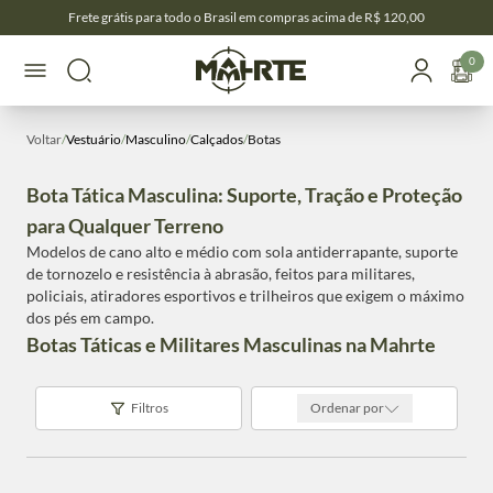
Frete grátis para todo o Brasil em compras acima de R$ 120,00
0
Voltar
/
Vestuário
/
Masculino
/
Calçados
/
Botas
Bota Tática Masculina: Suporte, Tração e Proteção
para Qualquer Terreno
Modelos de cano alto e médio com sola antiderrapante, suporte
de tornozelo e resistência à abrasão, feitos para militares,
policiais, atiradores esportivos e trilheiros que exigem o máximo
dos pés em campo.
Botas Táticas e Militares Masculinas na Mahrte
Filtros
Ordenar por