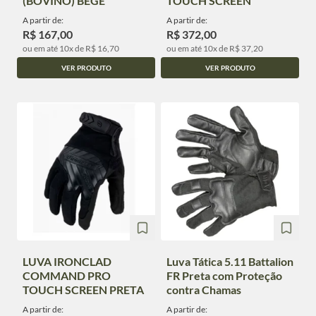
(BOVINO) BEGE
TOUCH SCREEN
A partir de:
A partir de:
R$ 167,00
R$ 372,00
ou em até 10x de R$ 16,70
ou em até 10x de R$ 37,20
VER PRODUTO
VER PRODUTO
LUVA IRONCLAD
Luva Tática 5.11 Battalion
COMMAND PRO
FR Preta com Proteção
TOUCH SCREEN PRETA
contra Chamas
A partir de:
A partir de: