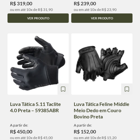
R$ 319,00
R$ 239,00
ou em até 10x de R$ 31,90
ou em até 10x de R$ 23,90
VER PRODUTO
VER PRODUTO
Luva Tática 5.11 Taclite
Luva Tática Feline Middle
4.0 Preta – 59385ABR
Meio Dedo em Couro
Bovino Preta
A partir de:
A partir de:
R$ 450,00
R$ 152,00
ou em até 10x de R$ 45,00
ou em até 10x de R$ 15,20