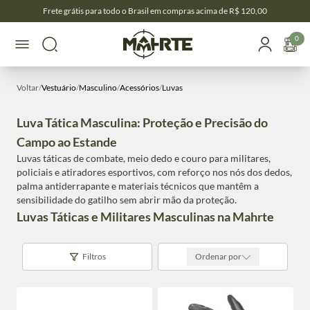
Frete grátis para todo o Brasil em compras acima de R$ 120,00
0
Voltar
/
Vestuário
/
Masculino
/
Acessórios
/
Luvas
Luva Tática Masculina: Proteção e Precisão do
Campo ao Estande
Luvas táticas de combate, meio dedo e couro para militares,
policiais e atiradores esportivos, com reforço nos nós dos dedos,
palma antiderrapante e materiais técnicos que mantêm a
sensibilidade do gatilho sem abrir mão da proteção.
Luvas Táticas e Militares Masculinas na Mahrte
Filtros
Ordenar por