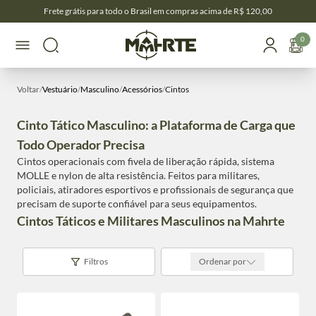
Frete grátis para todo o Brasil em compras acima de R$ 120,00
0
Voltar
/
Vestuário
/
Masculino
/
Acessórios
/
Cintos
Cinto Tático Masculino: a Plataforma de Carga que
Todo Operador Precisa
Cintos operacionais com fivela de liberação rápida, sistema
MOLLE e nylon de alta resistência. Feitos para militares,
policiais, atiradores esportivos e profissionais de segurança que
precisam de suporte confiável para seus equipamentos.
Cintos Táticos e Militares Masculinos na Mahrte
Filtros
Ordenar por