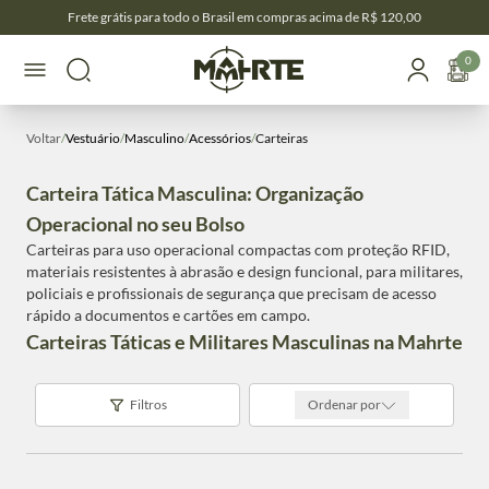
Frete grátis para todo o Brasil em compras acima de R$ 120,00
0
Voltar
/
Vestuário
/
Masculino
/
Acessórios
/
Carteiras
Carteira Tática Masculina: Organização
Operacional no seu Bolso
Carteiras para uso operacional compactas com proteção RFID,
materiais resistentes à abrasão e design funcional, para militares,
policiais e profissionais de segurança que precisam de acesso
rápido a documentos e cartões em campo.
Carteiras Táticas e Militares Masculinas na Mahrte
Filtros
Ordenar por