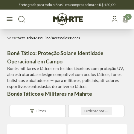
Frete grátis para todo o Brasil em compras acima de R$ 120,00
0
Voltar
/
Vestuário
/
Masculino
/
Acessórios
/
Bonés
Boné Tático: Proteção Solar e Identidade
Operacional em Campo
Bonés militares e táticos em tecidos técnicos com proteção UV,
aba estruturada e design compatível com óculos táticos, fones
balísticos e abafadores — para militares, policiais, atiradores
esportivos e entusiastas do universo tático.
Bonés Táticos e Militares na Mahrte
Filtros
Ordenar por