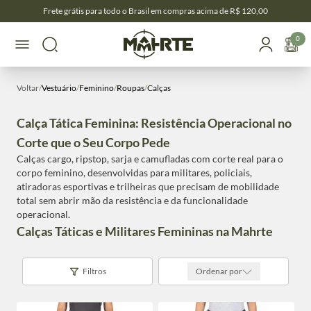
Frete grátis para todo o Brasil em compras acima de R$ 120,00
0
Voltar
/
Vestuário
/
Feminino
/
Roupas
/
Calças
Calça Tática Feminina: Resistência Operacional no
Corte que o Seu Corpo Pede
Calças cargo, ripstop, sarja e camufladas com corte real para o
corpo feminino, desenvolvidas para militares, policiais,
atiradoras esportivas e trilheiras que precisam de mobilidade
total sem abrir mão da resistência e da funcionalidade
operacional.
Calças Táticas e Militares Femininas na Mahrte
Filtros
Ordenar por