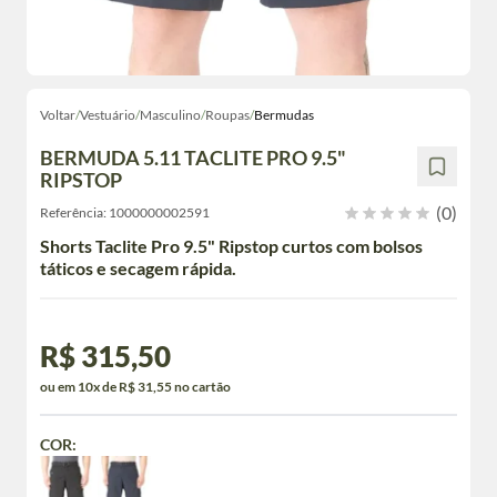
Voltar
/
Vestuário
/
Masculino
/
Roupas
/
Bermudas
BERMUDA 5.11 TACLITE PRO 9.5"
RIPSTOP
(0)
Referência:
1000000002591
Shorts Taclite Pro 9.5" Ripstop curtos com bolsos
táticos e secagem rápida.
R$ 315,50
ou em 10x de R$ 31,55 no cartão
COR: