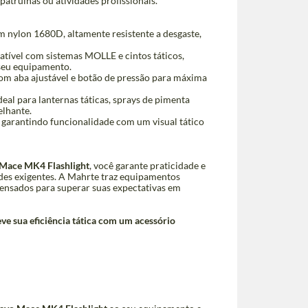
patrulhas ou atividades profissionais.
 nylon 1680D, altamente resistente a desgaste,
ível com sistemas MOLLE e cintos táticos,
 seu equipamento.
m aba ajustável e botão de pressão para máxima
deal para lanternas táticas, sprays de pimenta
lhante.
 garantindo funcionalidade com um visual tático
 Mace MK4 Flashlight
, você garante praticidade e
des exigentes. A Mahrte traz equipamentos
 pensados para superar suas expectativas em
eve sua eficiência tática com um acessório