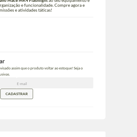
ravo Mace MK4 Flashlight
ao seu equipamento e
rganização e funcionalidade. Compre agora e
ssões e atividades táticas!
ar
visado assim que o produto voltar ao estoque! Seja o
usivas.
CADASTRAR