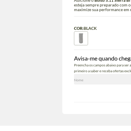
Adicione o
Bolso 5.11 Sierra B
esteja sempre preparado com o
maximize sua performance em mi
COR:
BLACK
Avisa-me quando cheg
Preencha os campos abaixo para ser a
primeiro a saber e receba ofertas excl