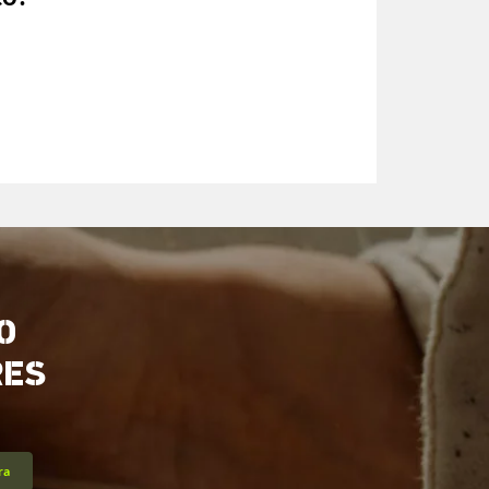
O
RES
ra