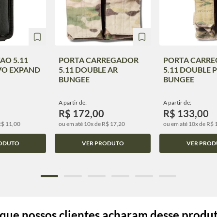
AO 5.11
PORTA CARREGADOR
PORTA CARR
VO EXPAND
5.11 DOUBLE AR
5.11 DOUBLE 
BUNGEE
BUNGEE
A partir de:
A partir de:
R$ 172,00
R$ 133,00
R$ 11,00
ou em até 10x de R$ 17,20
ou em até 10x de R$ 
ODUTO
VER PRODUTO
VER PROD
que nossos clientes acharam desse produ