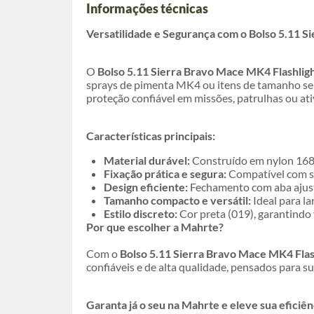
Informações técnicas
Versatilidade e Segurança com o Bolso 5.11 S
O
Bolso 5.11 Sierra Bravo Mace MK4 Flashlig
sprays de pimenta MK4 ou itens de tamanho seme
proteção confiável em missões, patrulhas ou ati
Características principais:
Material durável:
Construído em nylon 1680
Fixação prática e segura:
Compatível com si
Design eficiente:
Fechamento com aba ajustá
Tamanho compacto e versátil:
Ideal para l
Estilo discreto:
Cor preta (019), garantindo 
Por que escolher a Mahrte?
Com o
Bolso 5.11 Sierra Bravo Mace MK4 Flas
confiáveis e de alta qualidade, pensados para s
Garanta já o seu na Mahrte e eleve sua eficiên