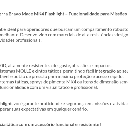
ierra Bravo Mace MK4 Flashlight – Funcionalidade para Missões 
ht
é ideal para operadores que buscam um compartimento robusto e 
lhante. Desenvolvido com materiais de alta resistência e design 
vidades profissionais.
D, altamente resistente a desgaste, abrasões e impactos.
stemas MOLLE e cintos táticos, permitindo fácil integração ao s
vel e botão de pressão para máxima proteção e acesso rápido.
anternas táticas, sprays de pimenta MK4 ou itens de dimensão sem
funcionalidade com um visual tático e profissional.
hlight
, você garante praticidade e segurança em missões e ativid
uperar suas expectativas em qualquer cenário.
cia tática com um acessório funcional e resistente!