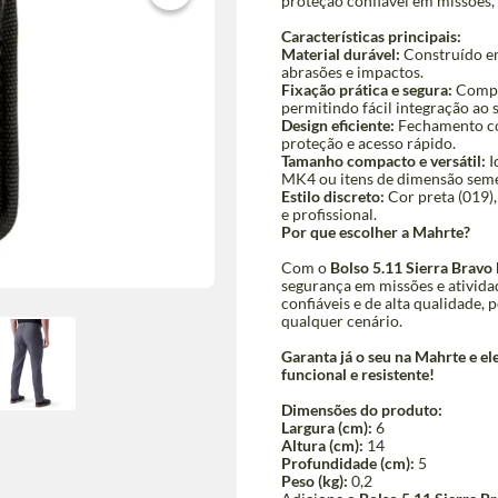
proteção confiável em missões, 
Características principais:
Material durável:
Construído em
abrasões e impactos.
Fixação prática e segura:
Compat
permitindo fácil integração ao
Design eficiente:
Fechamento co
proteção e acesso rápido.
Tamanho compacto e versátil:
I
MK4 ou itens de dimensão seme
Estilo discreto:
Cor preta (019),
e profissional.
Por que escolher a Mahrte?
Com o
Bolso 5.11 Sierra Bravo
segurança em missões e ativida
confiáveis e de alta qualidade,
qualquer cenário.
Garanta já o seu na Mahrte e el
funcional e resistente!
Dimensões do produto:
Largura (cm):
6
Altura (cm):
14
Profundidade (cm):
5
Peso (kg):
0,2