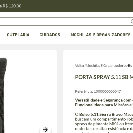
de R$ 120,00
CUTELARIA
CUIDADOS
MOCHILAS E ORGANIZADORES
Voltar
/
Mochilas E Organizadores
/
Bo
PORTA SPRAY 5.11 SB 
Referência:
1000000000047
Versatilidade e Segurança com 
Funcionalidade para Missões e 
O
Bolso 5.11 Sierra Bravo Mac
buscam um compartimento robust
sprays de pimenta MK4 ou iten
materiais de alta resistência e 