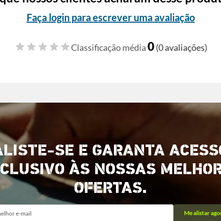
Faça login para escrever uma avaliação
0
Classificação média
(0 avaliações)
ALISTE-SE E GARANTA ACESS
CLUSIVO ÀS NOSSAS MELHO
OFERTAS.
Me alistar ago