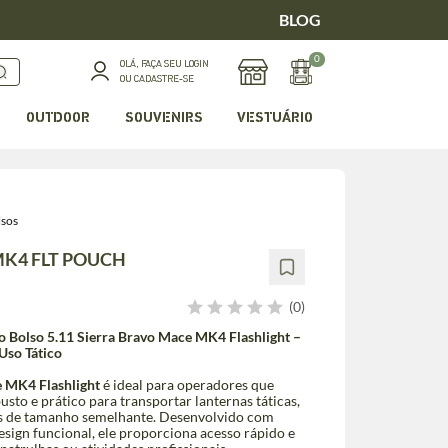
BLOG
0
OLÁ, FAÇA SEU LOGIN
OU CADASTRE-SE
OUTDOOR
SOUVENIRS
VESTUÁRIO
lsos
MK4 FLT POUCH
(0)
o Bolso 5.11 Sierra Bravo Mace MK4 Flashlight –
Uso Tático
e MK4 Flashlight
é ideal para operadores que
o e prático para transportar lanternas táticas,
s de tamanho semelhante. Desenvolvido com
design funcional, ele proporciona acesso rápido e