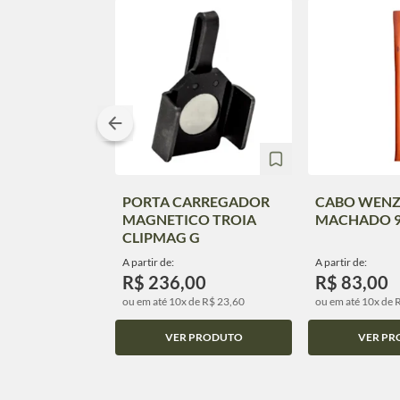
PORTA CARREGADOR
CABO WENZ
MAGNETICO TROIA
MACHADO 
CLIPMAG G
A partir de:
A partir de:
R$ 236,00
R$ 83,00
ou em até 10x de R$ 23,60
ou em até 10x de 
VER PRODUTO
VER PR