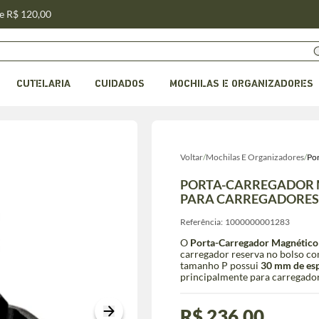
de R$ 120,00
CUTELARIA
CUIDADOS
MOCHILAS E ORGANIZADORES
Voltar
/
Mochilas E Organizadores
/
Po
PORTA-CARREGADOR 
PARA CARREGADORES 
Referência:
1000000001283
O
Porta-Carregador Magnético
carregador reserva no bolso co
tamanho P possui
30 mm de espa
principalmente para carregador
R$ 236,00