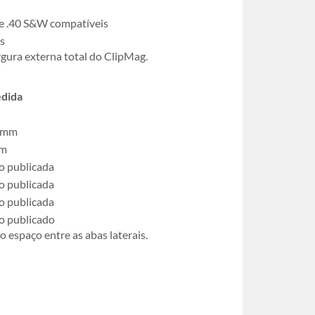
e .40 S&W compatíveis
s
gura externa total do ClipMag.
dida
 mm
cm
o publicada
o publicada
o publicada
o publicado
espaço entre as abas laterais.