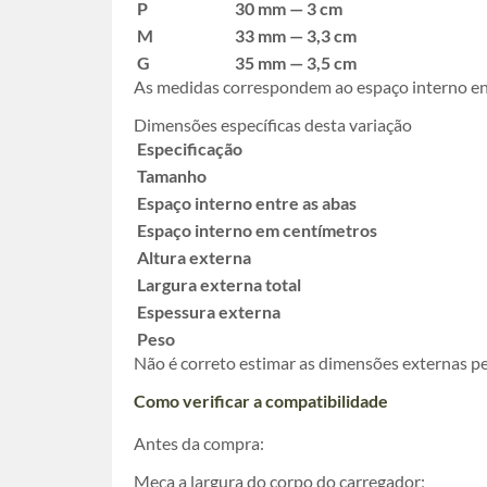
P
30 mm — 3 cm
M
33 mm — 3,3 cm
G
35 mm — 3,5 cm
As medidas correspondem ao espaço interno ent
Dimensões específicas desta variação
Especificação
Tamanho
Espaço interno entre as abas
Espaço interno em centímetros
Altura externa
Largura externa total
Espessura externa
Peso
Não é correto estimar as dimensões externas p
Como verificar a compatibilidade
Antes da compra:
Meça a largura do corpo do carregador;