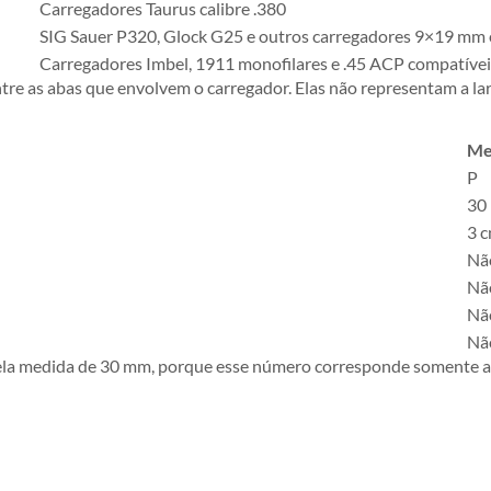
Carregadores Taurus calibre .380
SIG Sauer P320, Glock G25 e outros carregadores 9×19 mm 
Carregadores Imbel, 1911 monofilares e .45 ACP compatívei
re as abas que envolvem o carregador. Elas não representam a lar
Me
P
30
3 
Nã
Nã
Nã
Nã
ela medida de 30 mm, porque esse número corresponde somente ao 