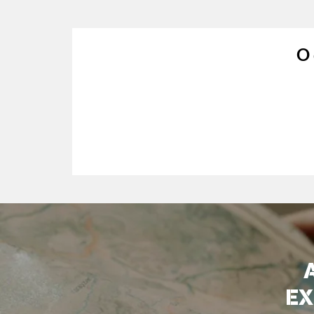
O 
EX