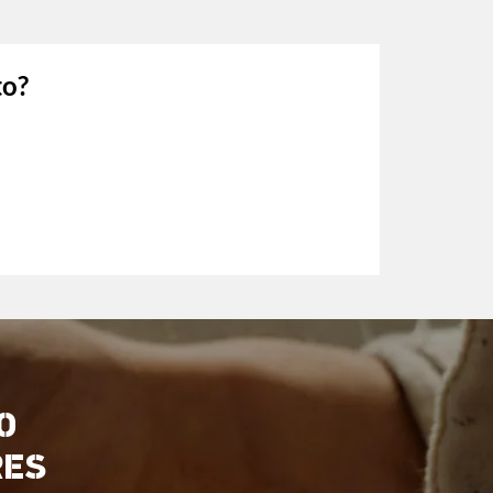
to?
O
RES