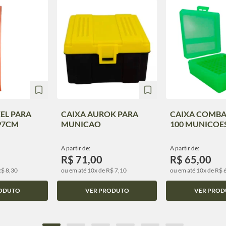
EL PARA
CAIXA AUROK PARA
CAIXA COMBA
97CM
MUNICAO
100 MUNICOE
A partir de:
A partir de:
R$ 71,00
R$ 65,00
R$ 8,30
ou em até 10x de R$ 7,10
ou em até 10x de R$ 
ODUTO
VER PRODUTO
VER PROD