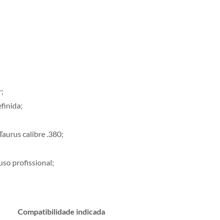
;
finida;
aurus calibre .380;
uso profissional;
Compatibilidade indicada