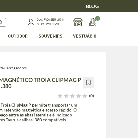
BLOG
0
OLÁ, FAÇA SEU LOGIN
OU CADASTRE-SE
OUTDOOR
SOUVENIRS
VESTUÁRIO
rta Carregadores
MAGNÉTICO TROIA CLIPMAG P
.380
(0)
 Troia ClipMag P
permite transportar um
m retenção magnética e acesso rápido. O
ço entre as abas laterais
e é indicado
es Taurus calibre .380 compatíveis.