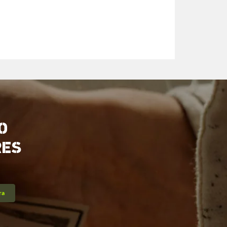
O
RES
ra