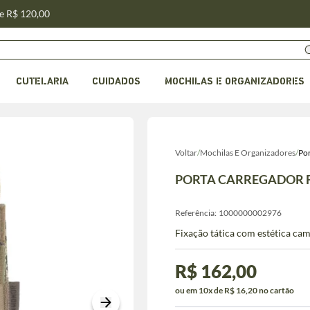
de R$ 120,00
CUTELARIA
CUIDADOS
MOCHILAS E ORGANIZADORES
Voltar
/
Mochilas E Organizadores
/
Po
PORTA CARREGADOR F
Referência:
1000000002976
Fixação tática com estética ca
R$ 162,00
ou em 10x de R$ 16,20 no cartão