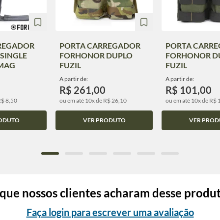
REGADOR
PORTA CARREGADOR
PORTA CARR
SINGLE
FORHONOR DUPLO
FORHONOR D
 MAG
FUZIL
FUZIL
A partir de:
A partir de:
R$ 261,00
R$ 101,00
R$ 8,50
ou em até 10x de R$ 26,10
ou em até 10x de R$ 
ODUTO
VER PRODUTO
VER PROD
que nossos clientes acharam desse produ
Faça login para escrever uma avaliação