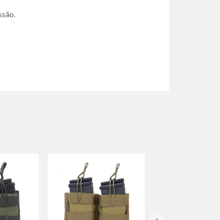
ssão.