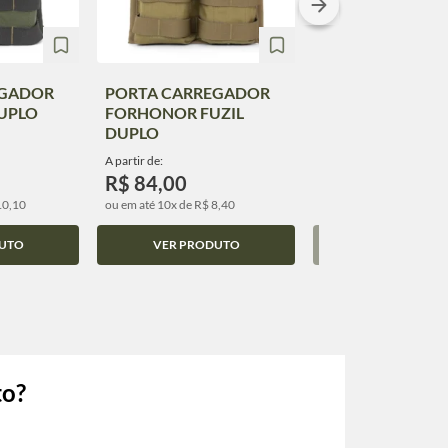
EGADOR
PORTA CARREGADOR
PORTA CARREG
UPLO
FORHONOR FUZIL
WARFARE P/ FUZ
DUPLO
SINGLE FAST M
A partir de:
A partir de:
R$ 84,00
R$ 80,00
10,10
ou em até 10x de R$ 8,40
ou em até 10x de R$ 8,0
UTO
VER PRODUTO
VER PRODUT
to?