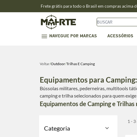
Frete grátis para todo o Brasil em compras acima 
NAVEGUE POR MARCAS
ACESSÓRIOS
Voltar
/
Outdoor
/
Trilhas E Camping
Equipamentos para Camping: 
Bússolas militares, pederneiras, multitools tá
camping e trilha selecionados para quem exige 
Equipamentos de Camping e Trilhas
1 - 3
Categoria