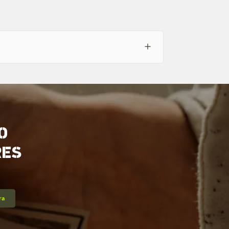
O
RES
ra