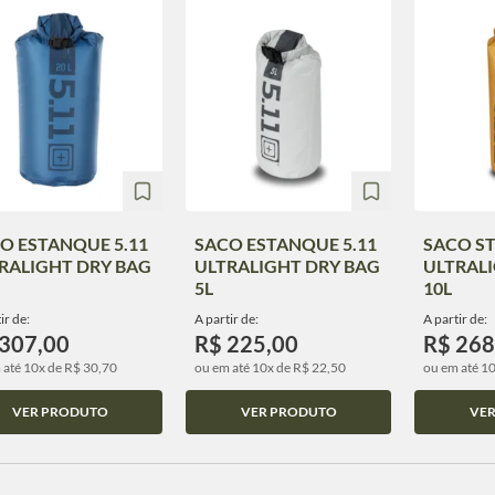
O ESTANQUE 5.11
SACO ESTANQUE 5.11
SACO ST
RALIGHT DRY BAG
ULTRALIGHT DRY BAG
ULTRAL
5L
10L
ir de:
A partir de:
A partir de:
 307,00
R$ 225,00
R$ 268
 até 10x de R$ 30,70
ou em até 10x de R$ 22,50
ou em até 1
VER PRODUTO
VER PRODUTO
VE