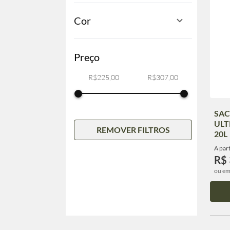
Cor
Preço
SAC
ULT
REMOVER FILTROS
20L
A part
R$
ou em