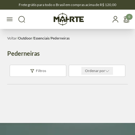
Frete grátis para todo o Brasil em compras acima de R$ 120,00
0
Voltar
/
Outdoor
/
Essenciais
/
Pederneiras
Pederneiras
Filtros
Ordenar por