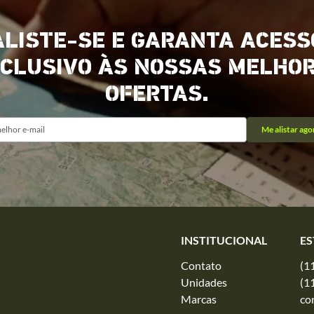
ALISTE-SE E GARANTA ACESS
CLUSIVO ÀS NOSSAS MELHO
OFERTAS.
Me alistar ago
INSTITUCIONAL
ES
Contato
(1
Unidades
(1
Marcas
co