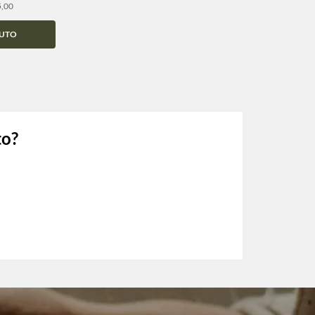
5,00
UTO
to?