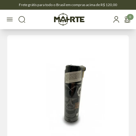
Frete grátis para todo o Brasil em compras acima de R$ 120,00
0