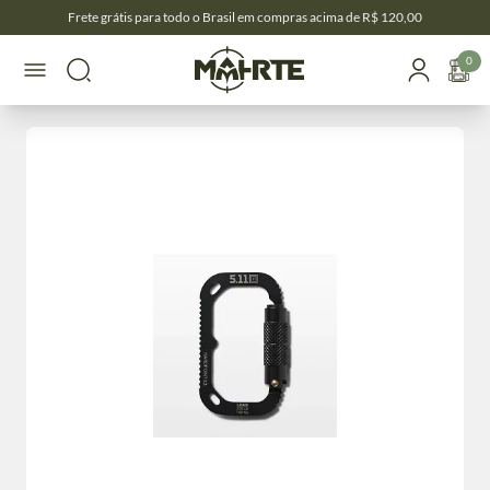
Frete grátis para todo o Brasil em compras acima de R$ 120,00
0