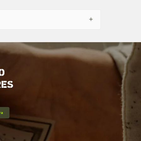
O
RES
ra