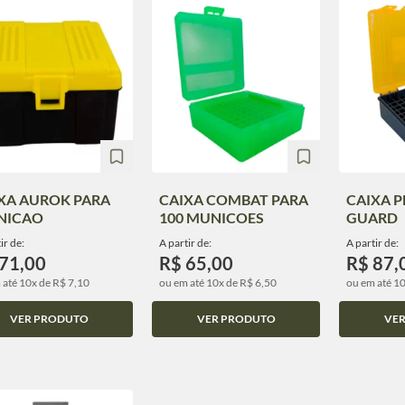
XA AUROK PARA
CAIXA COMBAT PARA
CAIXA 
NICAO
100 MUNICOES
GUARD
ir de:
A partir de:
A partir de:
71,00
R$ 65,00
R$ 87,
 até 10x de R$ 7,10
ou em até 10x de R$ 6,50
ou em até 10
VER PRODUTO
VER PRODUTO
VE