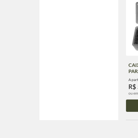
CAI
PAR
A part
R$ 
ou em