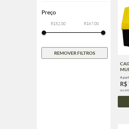
Preço
REMOVER FILTROS
CAI
MU
A part
R$ 
ou em