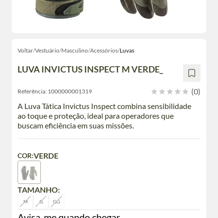
Voltar
/
Vestuário
/
Masculino
/
Acessórios
/
Luvas
LUVA INVICTUS INSPECT M VERDE_
(0)
Referência:
1000000001319
A Luva Tática Invictus Inspect combina sensibilidade
ao toque e proteção, ideal para operadores que
buscam eficiência em suas missões.
VERDE
COR:
TAMANHO:
M
G
GG
Avisa-me quando chegar