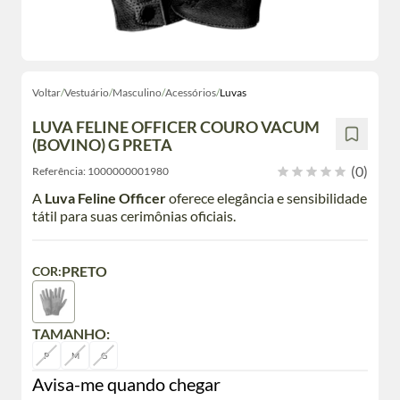
Voltar
/
Vestuário
/
Masculino
/
Acessórios
/
Luvas
LUVA FELINE OFFICER COURO VACUM
(BOVINO) G PRETA
(0)
Referência:
1000000001980
A
Luva Feline Officer
oferece elegância e sensibilidade
tátil para suas cerimônias oficiais.
PRETO
COR:
TAMANHO:
P
M
G
Avisa-me quando chegar