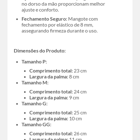
no dorso da mão proporcionam melhor
ajuste e conforto.
Fechamento Seguro:
Mangote com
fechamento por elástico de 8 mm,
assegurando firmeza durante o uso.
Dimensões do Produto:
Tamanho P:
Comprimento total:
23 cm
Largura da palma:
8 cm
Tamanho M:
Comprimento total:
24 cm
Largura da palma:
9 cm
Tamanho G:
Comprimento total:
25 cm
Largura da palma:
10 cm
Tamanho GG:
Comprimento total:
26 cm
Largura da palma:
11 cm