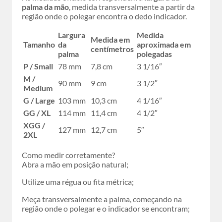
palma da mão
, medida transversalmente a partir da
região onde o polegar encontra o dedo indicador.
Largura
Medida
Medida em
Tamanho
da
aproximada em
centímetros
palma
polegadas
P / Small
78 mm
7,8 cm
3 1/16″
M /
90 mm
9 cm
3 1/2″
Medium
G / Large
103 mm
10,3 cm
4 1/16″
GG / XL
114 mm
11,4 cm
4 1/2″
XGG /
127 mm
12,7 cm
5″
2XL
Como medir corretamente?
Abra a mão em posição natural;
Utilize uma régua ou fita métrica;
Meça transversalmente a palma, começando na
região onde o polegar e o indicador se encontram;