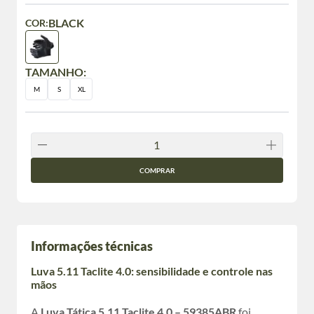
BLACK
COR:
TAMANHO:
M
S
XL
COMPRAR
Informações técnicas
Luva 5.11 Taclite 4.0: sensibilidade e controle nas
mãos
A
Luva Tática 5.11 Taclite 4.0 – 59385ABR
foi