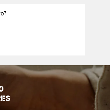
to?
O
RES