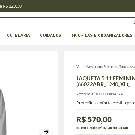
de R$ 120,00
CUTELARIA
CUIDADOS
MOCHILAS E ORGANIZADORES
Voltar
/
Vestuário
/
Feminino
/
Roupas
/
J
JAQUETA 5.11 FEMINI
(66022ABR_1240_XL)_
Referência:
1000000014374
Proteção, conforto e estilo par
R$ 570,00
ou em 10x de R$ 57,00 no cartão