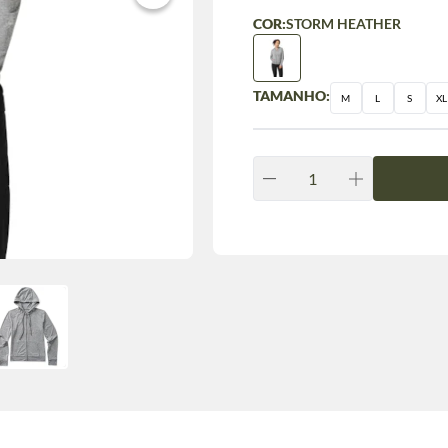
COR:
STORM HEATHER
TAMANHO:
M
L
S
XL