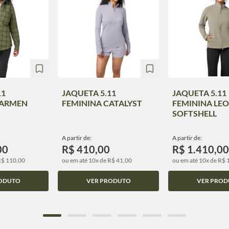
11
JAQUETA 5.11
JAQUETA 5.11
CARMEN
FEMININA CATALYST
FEMININA LE
SOFTSHELL
A partir de:
A partir de:
00
R$ 410,00
R$ 1.410,00
R$ 110,00
ou em até 10x de R$ 41,00
ou em até 10x de R$ 
ODUTO
VER PRODUTO
VER PROD