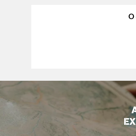
O 
EX