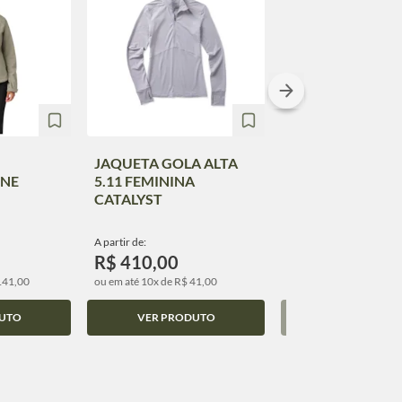
JAQUETA GOLA ALTA
BLUSA 5.11 FEM
ONE
5.11 FEMININA
YELENA CREW
CATALYST
A partir de:
A partir de:
R$ 410,00
R$ 320,00
141,00
ou em até 10x de R$ 41,00
ou em até 10x de R$ 32,
UTO
VER PRODUTO
VER PRODUT