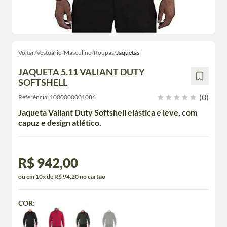
Voltar
/
Vestuário
/
Masculino
/
Roupas
/
Jaquetas
JAQUETA 5.11 VALIANT DUTY
SOFTSHELL
(0)
Referência:
1000000001086
Jaqueta Valiant Duty Softshell elástica e leve, com
capuz e design atlético.
R$ 942,00
ou em 10x de R$ 94,20 no cartão
COR: