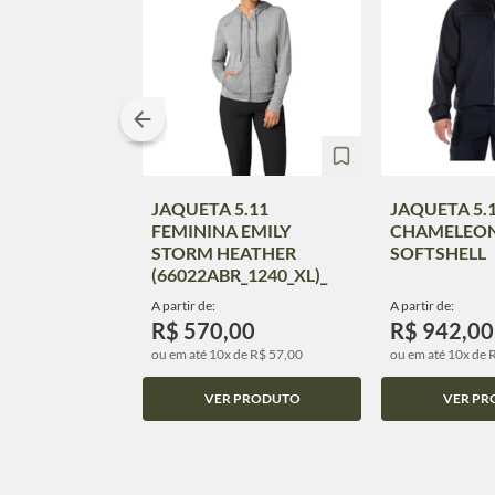
JAQUETA 5.11
JAQUETA 5.
FEMININA EMILY
CHAMELEO
STORM HEATHER
SOFTSHELL
(66022ABR_1240_XL)_
A partir de:
A partir de:
R$ 570,00
R$ 942,00
ou em até 10x de R$ 57,00
ou em até 10x de 
VER PRODUTO
VER PR