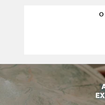
O 
EX