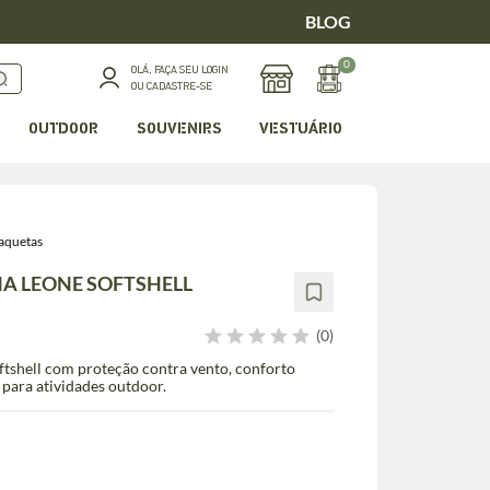
BLOG
0
OLÁ, FAÇA SEU LOGIN
OU CADASTRE-SE
OUTDOOR
SOUVENIRS
VESTUÁRIO
aquetas
NA LEONE SOFTSHELL
(0)
ftshell com proteção contra vento, conforto
 para atividades outdoor.