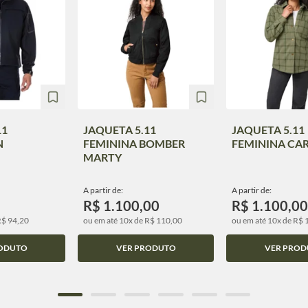
11
JAQUETA 5.11
JAQUETA 5.11
N
FEMININA BOMBER
FEMININA CA
MARTY
A partir de:
A partir de:
R$ 1.100,00
R$ 1.100,00
R$ 94,20
ou em até 10x de R$ 110,00
ou em até 10x de R$ 
ODUTO
VER PRODUTO
VER PROD