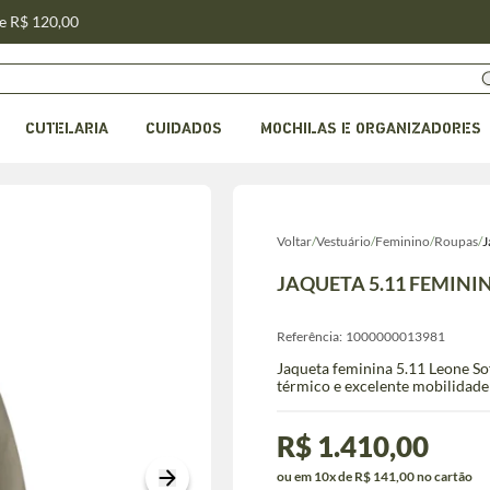
de R$ 120,00
CUTELARIA
CUIDADOS
MOCHILAS E ORGANIZADORES
Voltar
/
Vestuário
/
Feminino
/
Roupas
/
J
JAQUETA 5.11 FEMINI
Referência:
1000000013981
Jaqueta feminina 5.11 Leone So
térmico e excelente mobilidade
R$ 1.410,00
ou em 10x de R$ 141,00 no cartão