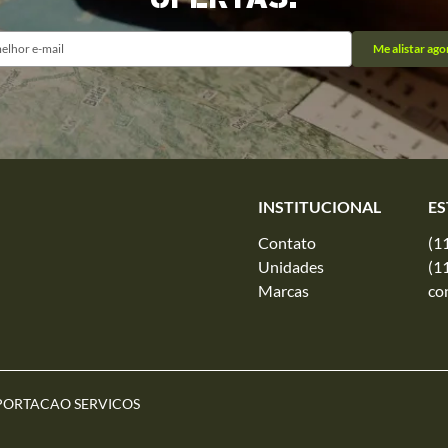
Me alistar ago
INSTITUCIONAL
ES
Contato
(1
Unidades
(1
Marcas
co
PORTACAO SERVICOS