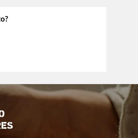
to?
O
RES