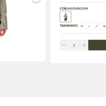
COR:
MUSHROOM
TAMANHO:
M
L
S
XL