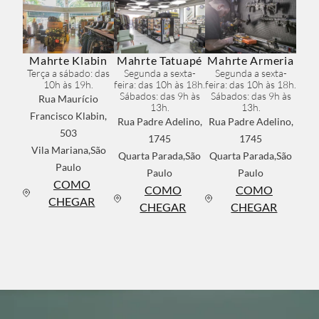
Mahrte Klabin
Mahrte Tatuapé
Mahrte Armeria
Terça a sábado: das
Segunda a sexta-
Segunda a sexta-
10h às 19h.
feira: das 10h às 18h.
feira: das 10h às 18h.
Sábados: das 9h às
Sábados: das 9h às
Rua Maurício
13h.
13h.
Francisco Klabin,
Rua Padre Adelino,
Rua Padre Adelino,
503
1745
1745
Vila Mariana,São
Quarta Parada,São
Quarta Parada,São
Paulo
Paulo
Paulo
COMO
COMO
COMO
CHEGAR
CHEGAR
CHEGAR