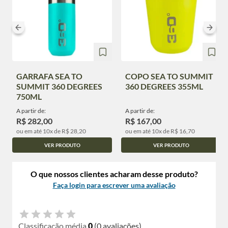
GARRAFA SEA TO
COPO SEA TO SUMMIT
SUMMIT 360 DEGREES
360 DEGREES 355ML
750ML
A partir de:
A partir de:
R$ 282,00
R$ 167,00
ou em até 10x de R$ 28,20
ou em até 10x de R$ 16,70
VER PRODUTO
VER PRODUTO
O que nossos clientes acharam desse produto?
Faça login para escrever uma avaliação
Classificação média
0
(0 avaliações)