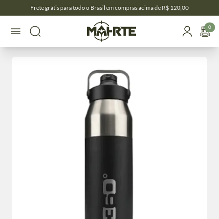
Frete grátis para todo o Brasil em compras acima de R$ 120,00
0