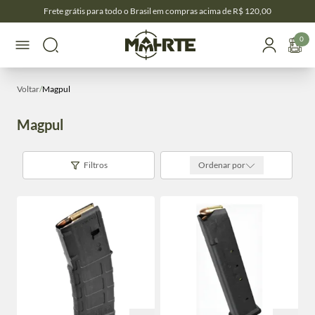
Frete grátis para todo o Brasil em compras acima de R$ 120,00
0
Voltar
/
Magpul
Magpul
Filtros
Ordenar por