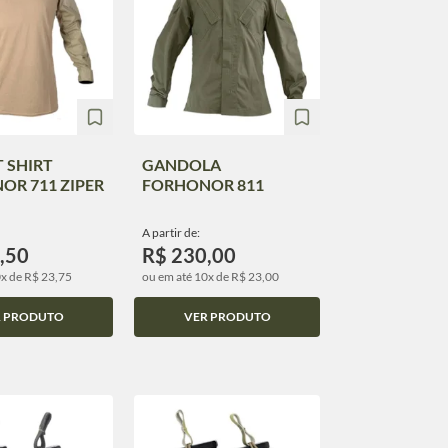
 SHIRT
GANDOLA
OR 711 ZIPER
FORHONOR 811
A partir de:
,50
R$ 230,00
0x de R$ 23,75
ou em até 10x de R$ 23,00
R PRODUTO
VER PRODUTO