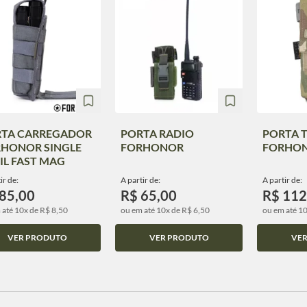
TA CARREGADOR
PORTA RADIO
PORTA 
HONOR SINGLE
FORHONOR
FORHO
IL FAST MAG
ir de:
A partir de:
A partir de:
85,00
R$ 65,00
R$ 112
 até 10x de R$ 8,50
ou em até 10x de R$ 6,50
ou em até 1
VER PRODUTO
VER PRODUTO
VE