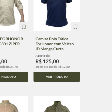
 FORHONOR
Camisa Polo Tática
C301 ZIPER
ForHonor com Velcro
ID Manga Curta
A partir de:
,00
R$ 125,00
0x de R$ 21,70
ou em até 10x de R$ 12,50
R PRODUTO
VER PRODUTO