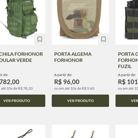
CHILA FORHONOR
PORTA ALGEMA
PORTA 
DULAR VERDE
FORHONOR
FORHON
FUZIL
ir de:
A partir de:
A partir de:
 782,00
R$ 96,00
R$ 101
 até 10x de R$ 78,20
ou em até 10x de R$ 9,60
ou em até 1
VER PRODUTO
VER PRODUTO
VE