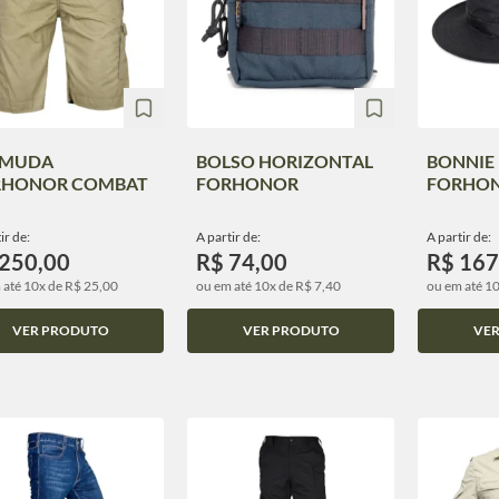
RMUDA
BOLSO HORIZONTAL
BONNIE
RHONOR COMBAT
FORHONOR
FORHO
ir de:
A partir de:
A partir de:
 250,00
R$ 74,00
R$ 167
 até 10x de R$ 25,00
ou em até 10x de R$ 7,40
ou em até 1
VER PRODUTO
VER PRODUTO
VE