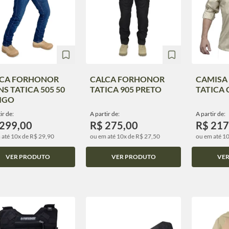
LCA FORHONOR
CALCA FORHONOR
CAMISA
NS TATICA 505 50
TATICA 905 PRETO
TATICA 
IGO
ir de:
A partir de:
A partir de:
 299,00
R$ 275,00
R$ 217
 até 10x de R$ 29,90
ou em até 10x de R$ 27,50
ou em até 1
VER PRODUTO
VER PRODUTO
VE