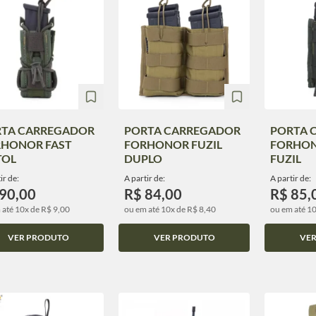
TA CARREGADOR
PORTA CARREGADOR
PORTA 
HONOR FAST
FORHONOR FUZIL
FORHON
TOL
DUPLO
FUZIL
ir de:
A partir de:
A partir de:
90,00
R$ 84,00
R$ 85,
 até 10x de R$ 9,00
ou em até 10x de R$ 8,40
ou em até 10
VER PRODUTO
VER PRODUTO
VE