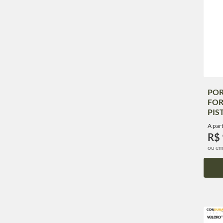
POR
FOR
PIS
A part
R$ 
ou em