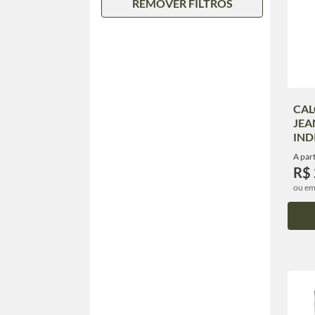
REMOVER FILTROS
CA
JEA
IND
A part
R$
ou em