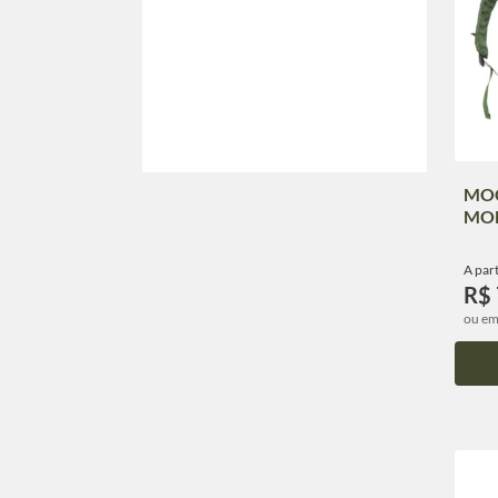
MO
MO
A part
R$
ou em