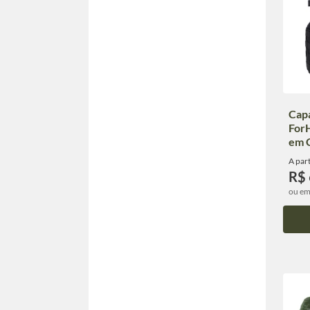
Capa
For
em 
A part
R$
ou em