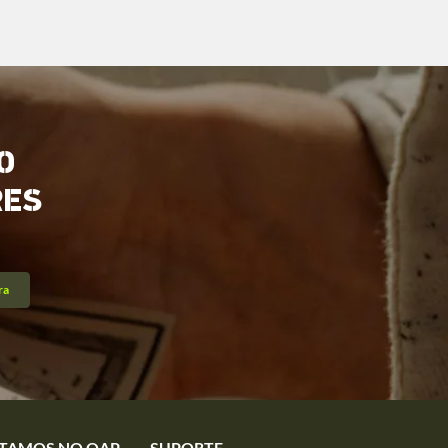
O
RES
ra
TAMOS NO QAP
SUPORTE