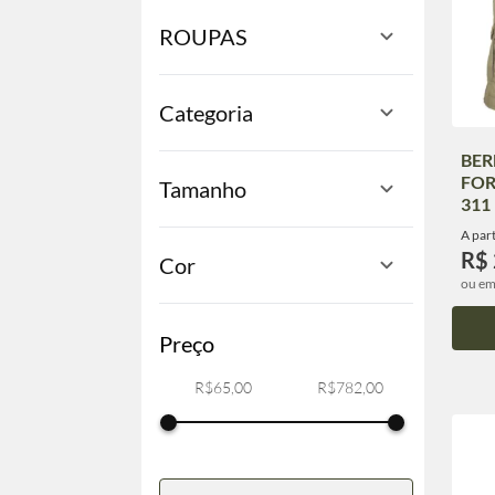
ROUPAS
Categoria
BE
FO
Tamanho
311
A part
R$
Cor
ou em
Preço