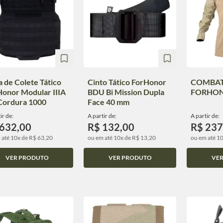
 de Colete Tático
Cinto Tático ForHonor
COMBAT
Honor Modular IIIA
BDU Bi Mission Dupla
FORHON
Cordura 1000
Face 40 mm
ir de:
A partir de:
A partir de:
 632,00
R$ 132,00
R$ 237
 até 10x de R$ 63,20
ou em até 10x de R$ 13,20
ou em até 1
VER PRODUTO
VER PRODUTO
VE