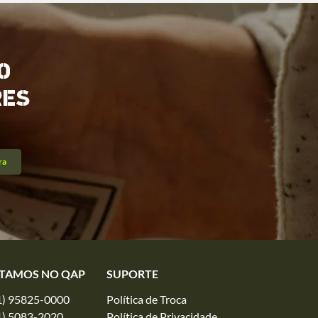
O
RES
ra
TAMOS NO QAP
SUPORTE
1) 95825-0000
Política de Troca
1) 5083-2020
Política de Privacidade