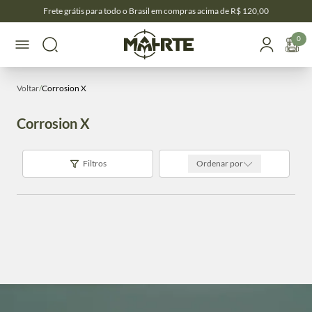
Frete grátis para todo o Brasil em compras acima de R$ 120,00
0
Voltar
/
Corrosion X
Corrosion X
Filtros
Ordenar por