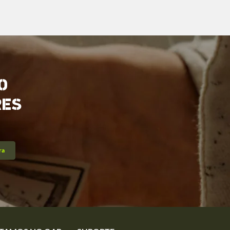
O
RES
ra