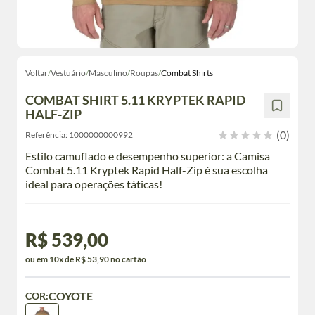
Voltar
/
Vestuário
/
Masculino
/
Roupas
/
Combat Shirts
COMBAT SHIRT 5.11 KRYPTEK RAPID
HALF-ZIP
(0)
Referência:
1000000000992
Estilo camuflado e desempenho superior: a Camisa
Combat 5.11 Kryptek Rapid Half-Zip é sua escolha
ideal para operações táticas!
R$ 539,00
ou em 10x de R$ 53,90 no cartão
COYOTE
COR: