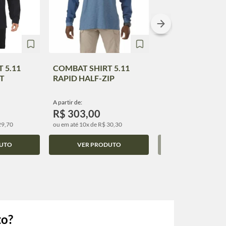
 5.11
COMBAT SHIRT 5.11
COMBAT SHIRT 5
T
RAPID HALF-ZIP
RAPID OPS
A partir de:
A partir de:
R$ 303,00
R$ 385,00
29,70
ou em até 10x de R$ 30,30
ou em até 10x de R$ 38,
UTO
VER PRODUTO
VER PRODUT
to?