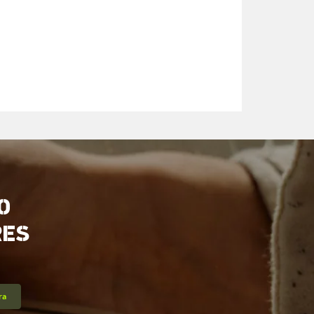
O
RES
ra