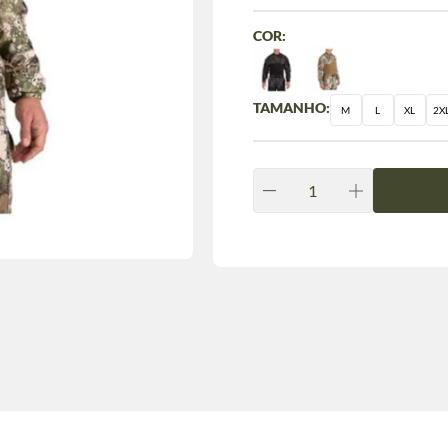
COR:
TAMANHO:
M
L
XL
2X