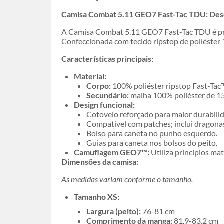
Camisa Combat 5.11 GEO7 Fast-Tac TDU: Des
A Camisa Combat 5.11 GEO7 Fast-Tac TDU é proj
Confeccionada com tecido ripstop de poliéster 
Características principais:
Material:
Corpo:
100% poliéster ripstop Fast-Tac
Secundário:
malha 100% poliéster de 15
Design funcional:
Cotovelo reforçado para maior durabili
Compatível com patches; inclui dragonas 
Bolso para caneta no punho esquerdo.
Guias para caneta nos bolsos do peito.
Camuflagem GEO7™:
Utiliza princípios ma
Dimensões da camisa:
As medidas variam conforme o tamanho.
Tamanho XS:
Largura (peito):
76-81 cm
Comprimento da manga:
81,9-83,2 cm