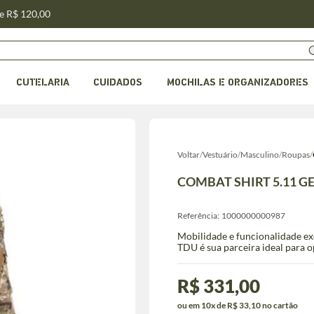
de R$ 120,00
CUTELARIA
CUIDADOS
MOCHILAS E ORGANIZADORES
Voltar
/
Vestuário
/
Masculino
/
Roupas
/
COMBAT SHIRT 5.11 G
Referência:
1000000000987
Mobilidade e funcionalidade e
TDU é sua parceira ideal para o
R$ 331,00
ou em 10x de R$ 33,10 no cartão