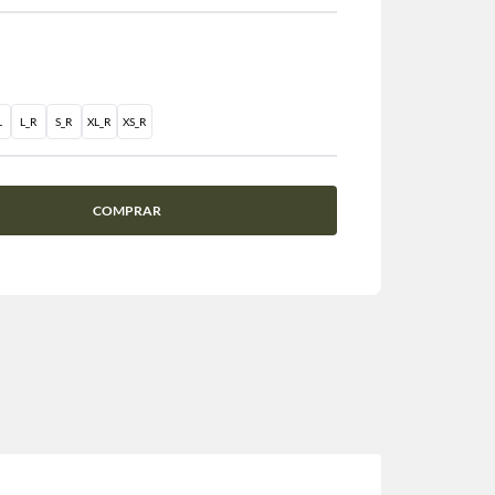
L
L_R
S_R
XL_R
XS_R
COMPRAR