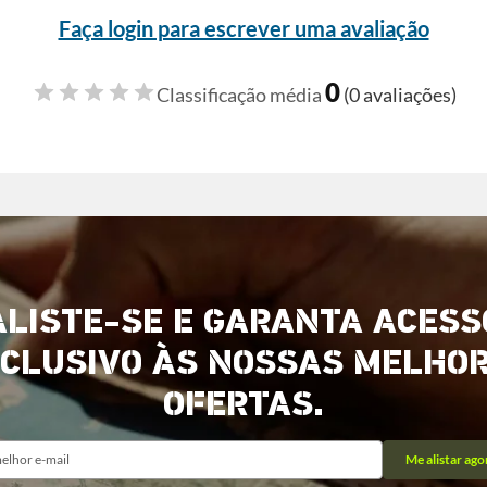
Faça login para escrever uma avaliação
0
Classificação média
(0 avaliações)
ALISTE-SE E GARANTA ACESS
CLUSIVO ÀS NOSSAS MELHO
OFERTAS.
Me alistar ago