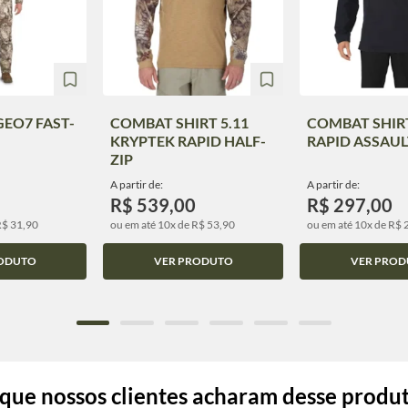
GEO7 FAST-
COMBAT SHIRT 5.11
COMBAT SHIRT
KRYPTEK RAPID HALF-
RAPID ASSAUL
ZIP
A partir de:
A partir de:
R$ 539,00
R$ 297,00
R$ 31,90
ou em até 10x de R$ 53,90
ou em até 10x de R$ 
ODUTO
VER PRODUTO
VER PROD
que nossos clientes acharam desse produ