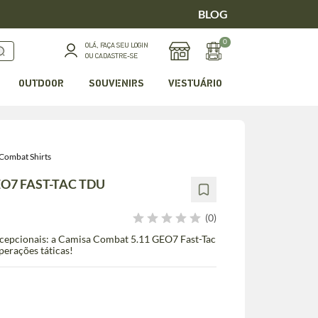
BLOG
0
OLÁ, FAÇA SEU LOGIN
OU CADASTRE-SE
OUTDOOR
SOUVENIRS
VESTUÁRIO
Combat Shirts
EO7 FAST-TAC TDU
(0)
xcepcionais: a Camisa Combat 5.11 GEO7 Fast-Tac
perações táticas!