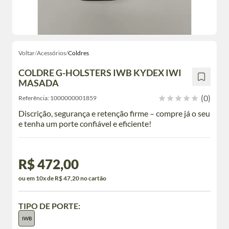
Voltar
/
Acessórios
/
Coldres
COLDRE G-HOLSTERS IWB KYDEX IWI
MASADA
(0)
Referência:
1000000001859
Discrição, segurança e retenção firme – compre já o seu
e tenha um porte confiável e eficiente!
R$ 472,00
ou em 10x de R$ 47,20 no cartão
TIPO DE PORTE:
IWB