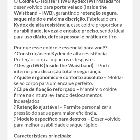
O
Coldre G-Holsters IWB Kydex IWI Masada
foi
desenvolvido para
porte velado (Inside the
Waistband – IWB)
, garantindo
retenção segura,
saque rápido e máxima discrição
. Fabricado em
Kydex de alta resistência
, esse coldre proporciona
durabilidade, leveza e encaixe preciso
, sendo ideal
para
uso diário, defesa pessoal e prática de tiro
.
Por que esse coldre é essencial para você?
?
Construção em Kydex de alta resistência
–
Proteção contra impactos e desgastes.
?
Design IWB (Inside the Waistband)
– Porte
interno para
discrição total e segurança
.
?
Ajuste ergonômico e conforto absoluto
– Molda-
se ao corpo para um encaixe perfeito.
?
Clipe de fixação reforçado
– Mantém o coldre
firme na cintura, evitando deslocamentos
indesejados.
?
Retenção ajustável
– Permite personalizar a
pressão do saque para maior eficiência.
?
Modelo específico para destros
– Desenvolvido
para melhor usabilidade e saque rápido.
Características principais: