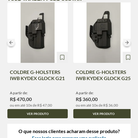
COLDRE G-HOLSTERS
COLDRE G-HOLSTERS
IWB KYDEX GLOCK G21
IWB KYDEX GLOCK G25
A partir de:
A partir de:
R$ 470,00
R$ 360,00
ou em até 10x de R$ 47,00
ou em até 10x de R$ 36,00
VER PRODUTO
VER PRODUTO
O que nossos clientes acharam desse produto?
Faça login para escrever uma avaliação