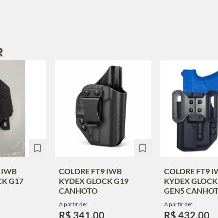
R
 IWB
COLDRE FT9 IWB
COLDRE FT9 I
CK G17
KYDEX GLOCK G19
KYDEX GLOCK
CANHOTO
GEN5 CANHO
A partir de:
A partir de:
R$ 341,00
R$ 432,00