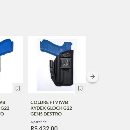
WB
COLDRE FT9 IWB
COLDRE FT9 IW
 G22
KYDEX GLOCK G22
KYDEX GLOCK
TO
GEN5 DESTRO
G26/G27/G28 D
A partir de:
A partir de:
R$ 432,00
R$ 432,00