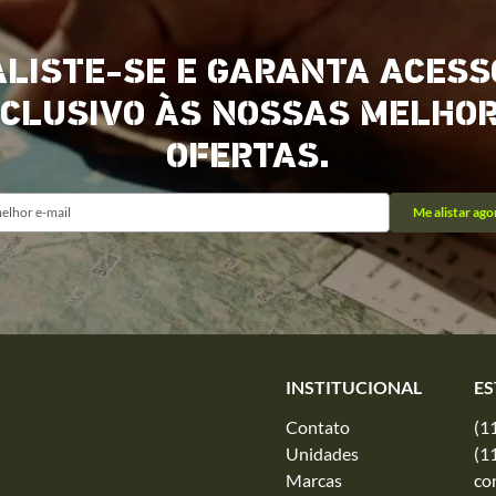
ALISTE-SE E GARANTA ACESS
CLUSIVO ÀS NOSSAS MELHO
OFERTAS.
Me alistar ago
INSTITUCIONAL
ES
Contato
(1
Unidades
(1
Marcas
co