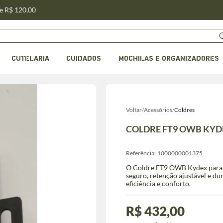
de R$ 120,00
CUTELARIA
CUIDADOS
MOCHILAS E ORGANIZADORES
Voltar
/
Acessórios
/
Coldres
COLDRE FT9 OWB KYD
Referência:
1000000001375
O Coldre FT9 OWB Kydex para G
seguro, retenção ajustável e du
eficiência e conforto.
R$ 432,00