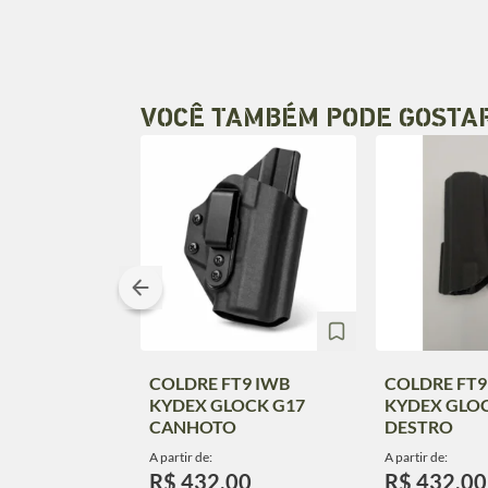
VOCÊ TAMBÉM PODE GOSTA
COLDRE FT9 IWB
COLDRE FT9
KYDEX GLOCK G17
KYDEX GLO
CANHOTO
DESTRO
A partir de:
A partir de:
R$ 432,00
R$ 432,00