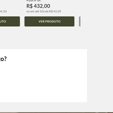
A partir de:
A partir de:
R$ 432,00
R$ 432,00
34,10
ou em até 10x de R$ 43,20
ou em até 10x de R$ 43,
UTO
VER PRODUTO
VER PRODUT
to?