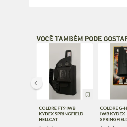
VOCÊ TAMBÉM PODE GOSTA
COLDRE FT9 IWB
COLDRE G-
KYDEX SPRINGFIELD
IWB KYDEX
HELLCAT
SPRINGFIEL