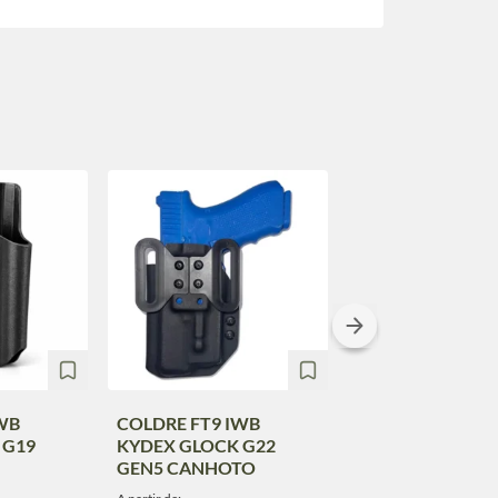
WB
COLDRE FT9 IWB
COLDRE FT9 IW
 G19
KYDEX GLOCK G22
KYDEX GLOCK G
GEN5 CANHOTO
MOS CANHOTO