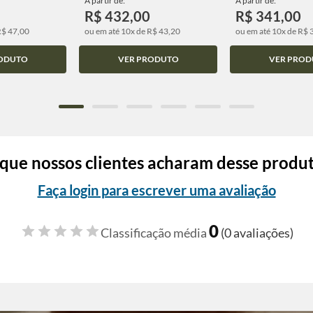
A partir de:
A partir de:
R$ 432,00
R$ 341,00
R$ 47,00
ou em até 10x de R$ 43,20
ou em até 10x de R$ 
ODUTO
VER PRODUTO
VER PROD
que nossos clientes acharam desse produ
Faça login para escrever uma avaliação
0
Classificação média
(0 avaliações)