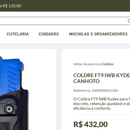
de R$ 120,00
CUTELARIA
CUIDADOS
MOCHILAS E ORGANIZADORES
Voltar
/
Acessórios
/
Coldres
COLDRE FT9 IWB KYDE
CANHOTO
Referência:
1000000001360
O Coldre FT9 IWB Kydex para Sp
discreto, retenção ajustável e 
eficiência e conforto.
R$ 432,00