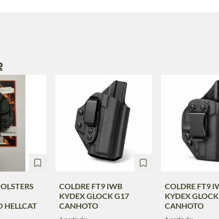
R
HOLSTERS
COLDRE FT9 IWB
COLDRE FT9 I
KYDEX GLOCK G17
KYDEX GLOCK
D HELLCAT
CANHOTO
CANHOTO