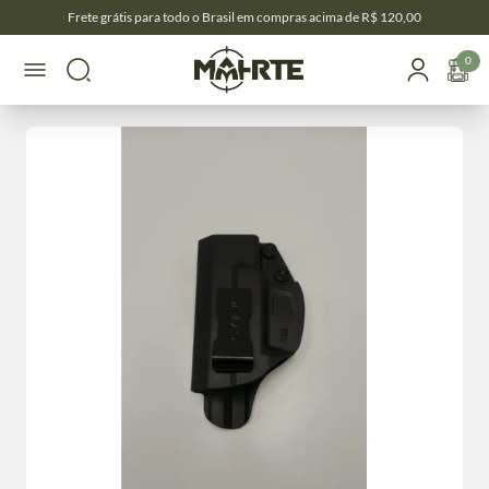
Frete grátis para todo o Brasil em compras acima de R$ 120,00
0