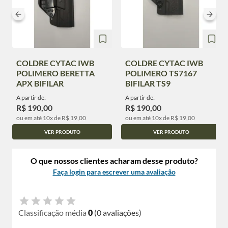
COLDRE CYTAC IWB
COLDRE CYTAC IWB
POLIMERO BERETTA
POLIMERO TS7167
APX BIFILAR
BIFILAR TS9
A partir de:
A partir de:
R$ 190,00
R$ 190,00
ou em até 10x de R$ 19,00
ou em até 10x de R$ 19,00
VER PRODUTO
VER PRODUTO
O que nossos clientes acharam desse produto?
Faça login para escrever uma avaliação
Classificação média
0
(0 avaliações)