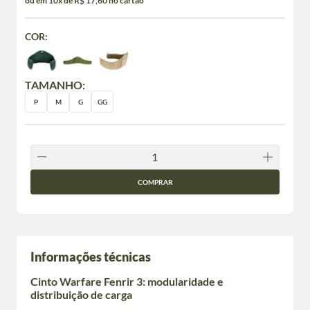
ou em 10x de R$ 17,60 no cartão
COR:
TAMANHO:
P
M
G
GG
COMPRAR
Informações técnicas
Cinto Warfare Fenrir 3: modularidade e
distribuição de carga