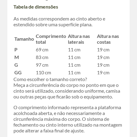
Tabela de dimensões
As medidas correspondem ao cinto aberto e
estendido sobre uma superfície plana.
Comprimento
Altura nas
Altura nas
Tamanho
total
laterais
costas
P
69 cm
11 cm
19 cm
M
83 cm
11 cm
19 cm
G
97 cm
11 cm
19 cm
GG
110 cm
11 cm
19 cm
Como escolher o tamanho correto?
Meça a circunferência do corpo no ponto em que o
cinto será utilizado, considerando uniforme, camisa
ou outras peças que ficarão sob o equipamento.
O comprimento informado representa a plataforma
acolchoada aberta, e não necessariamente a
circunferência máxima do corpo. O sistema de
fechamento ou cinto interno utilizado na montagem
pode alterar a faixa final de ajuste.