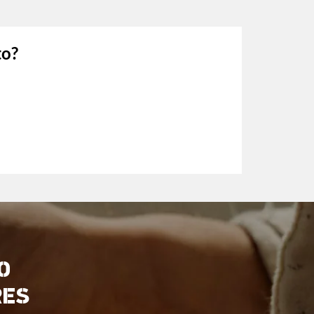
to?
O
RES