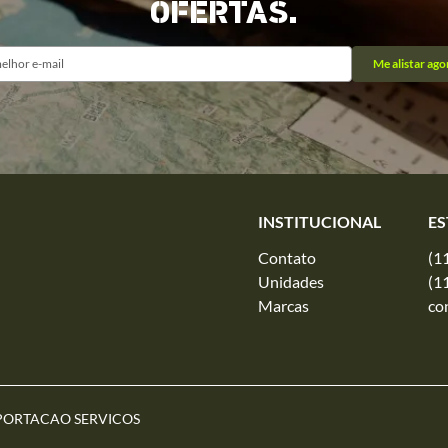
OFERTAS.
Me alistar ago
INSTITUCIONAL
ES
Contato
(1
Unidades
(1
Marcas
co
PORTACAO SERVICOS