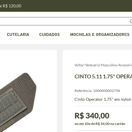
de R$ 120,00
CUTELARIA
CUIDADOS
MOCHILAS E ORGANIZADORES
Voltar
/
Vestuário
/
Masculino
/
Acessóri
CINTO 5.11 1.75" OPE
Referência:
1000000002758
Cinto Operator 1.75" em nylon b
R$ 340,00
ou em 10x de R$ 34,00 no cartão