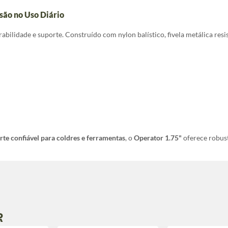
isão no Uso Diário
bilidade e suporte. Construído com nylon balístico, fivela metálica res
rte confiável para coldres e ferramentas
, o
Operator 1.75"
oferece robust
R