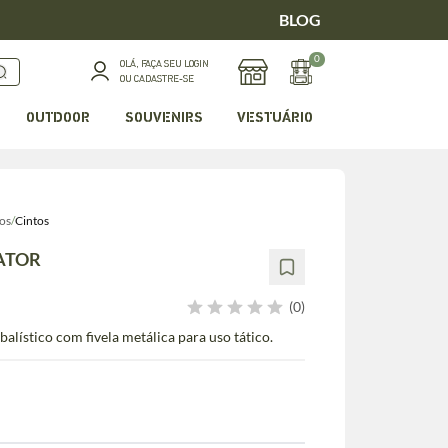
BLOG
0
OLÁ, FAÇA SEU LOGIN
OU CADASTRE-SE
OUTDOOR
SOUVENIRS
VESTUÁRIO
os
/
Cintos
RATOR
(0)
alístico com fivela metálica para uso tático.