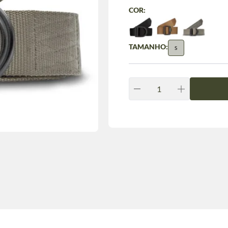
COR:
TAMANHO:
S