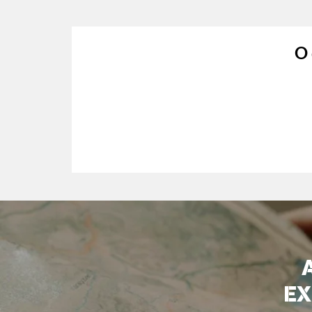
O 
EX