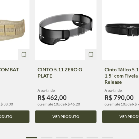
 COMBAT
CINTO 5.11 ZERO G
Cinto Tático 5.
PLATE
1.5” com Fivela
Release
A partir de:
A partir de:
R$ 462,00
R$ 790,00
R$ 38,00
ou em até 10x de R$ 46,20
ou em até 10x de R$ 
ODUTO
VER PRODUTO
VER PROD