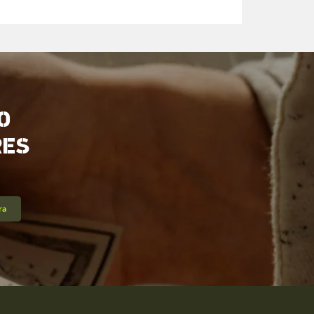
O
RES
ra