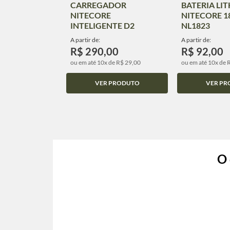
CARREGADOR
BATERIA LI
NITECORE
NITECORE 1
INTELIGENTE D2
NL1823
A partir de:
A partir de:
R$ 290,00
R$ 92,00
ou em até 10x de R$ 29,00
ou em até 10x de 
VER PRODUTO
VER PR
O 