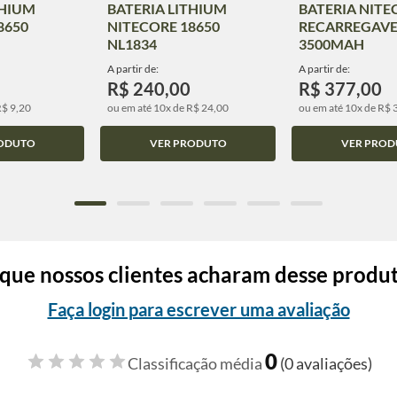
THIUM
BATERIA LITHIUM
BATERIA NITE
8650
NITECORE 18650
RECARREGAVE
NL1834
3500MAH
A partir de:
A partir de:
R$ 240,00
R$ 377,00
R$ 9,20
ou em até 10x de R$ 24,00
ou em até 10x de R$ 
ODUTO
VER PRODUTO
VER PROD
que nossos clientes acharam desse produ
Faça login para escrever uma avaliação
0
Classificação média
(0 avaliações)