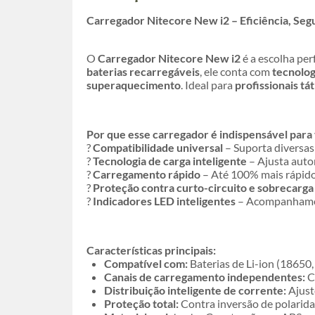
Carregador Nitecore New i2 – Eficiência, Segu
O
Carregador Nitecore New i2
é a escolha per
baterias recarregáveis
, ele conta com
tecnolog
superaquecimento
. Ideal para
profissionais tá
Por que esse carregador é indispensável para
?
Compatibilidade universal
– Suporta diversas 
?
Tecnologia de carga inteligente
– Ajusta auto
?
Carregamento rápido
– Até 100% mais rápido 
?
Proteção contra curto-circuito e sobrecarga
?
Indicadores LED inteligentes
– Acompanhament
Características principais:
Compatível com:
Baterias de Li-ion (18650,
Canais de carregamento independentes:
C
Distribuição inteligente de corrente:
Ajust
Proteção total:
Contra inversão de polarida