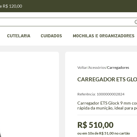
de R$ 120,00
CUTELARIA
CUIDADOS
MOCHILAS E ORGANIZADORES
Voltar
/
Acessórios
/
Carregadores
CARREGADOR ETS GLOC
Referência:
1000000002824
Carregador ETS Glock 9 mm com 1
rápida da munição, ideal para p
R$ 510,00
ou em 10x de R$ 51,00 no cartão