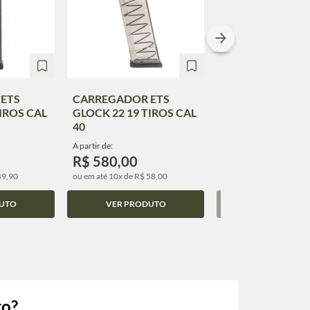
ETS
CARREGADOR ETS
CARREGADOR E
IROS CAL
GLOCK 22 19 TIROS CAL
GLOCK 43X 10 T
40
CAL 9MM
A partir de:
A partir de:
R$ 580,00
R$ 510,00
49,90
ou em até 10x de R$ 58,00
ou em até 10x de R$ 51,
UTO
VER PRODUTO
VER PRODUT
to?