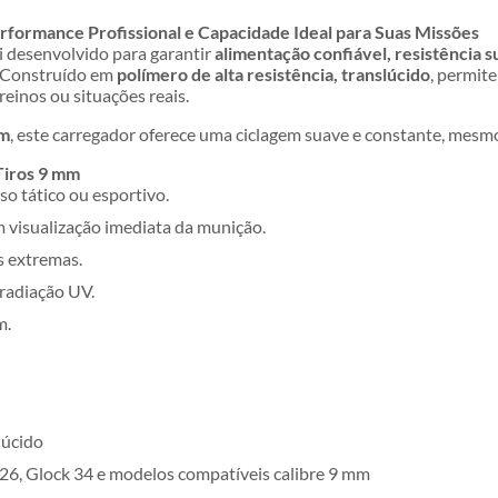
rformance Profissional e Capacidade Ideal para Suas Missões
i desenvolvido para garantir
alimentação confiável, resistência 
. Construído em
polímero de alta resistência, translúcido
, permit
reinos ou situações reais.
mm
, este carregador oferece uma ciclagem suave e constante, mes
Tiros 9 mm
so tático ou esportivo.
om visualização imediata da munição.
s extremas.
 radiação UV.
m.
lúcido
 26, Glock 34 e modelos compatíveis calibre 9 mm