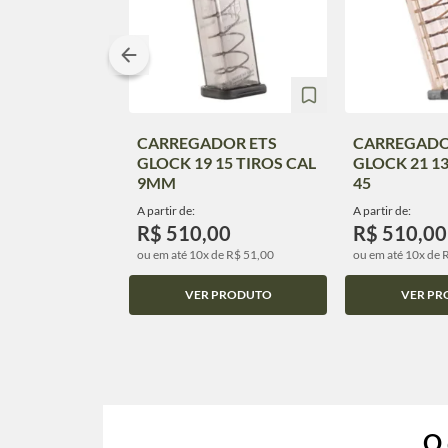
CARREGADOR ETS
CARREGADO
GLOCK 19 15 TIROS CAL
GLOCK 21 13
9MM
45
A partir de:
A partir de:
R$ 510,00
R$ 510,00
ou em até 10x de R$ 51,00
ou em até 10x de 
VER PRODUTO
VER PR
O 