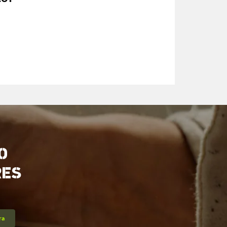
O
RES
ra