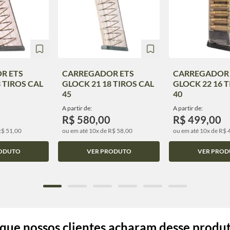
R ETS
CARREGADOR ETS
CARREGADOR 
 TIROS CAL
GLOCK 21 18 TIROS CAL
GLOCK 22 16 T
45
40
A partir de:
A partir de:
R$ 580,00
R$ 499,00
R$ 51,00
ou em até 10x de R$ 58,00
ou em até 10x de R$ 
ODUTO
VER PRODUTO
VER PROD
que nossos clientes acharam desse produ