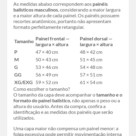
As medidas abaixo correspondem aos
painéis
balísticos masculinos
, considerando a maior largura
e a maior altura de cada painel. Os painéis possuem
recortes anatômicos, portanto não apresentam
formato perfeitamente retangular.
Painel frontal —
Painel dorsal —
Tamanho
largura × altura
largura × altura
P
47 × 40 cm
48 × 42 cm
M
50 × 43 cm
51 × 45 cm
G
53 × 46 cm
54 × 48 cm
GG
56 × 49 cm
57 × 51 cm
XG/EXG
59 × 52 cm
61 × 54 cm
Como escolher o tamanho?
O tamanho da capa deve acompanhar o
tamanho e o
formato do painel balístico
, não apenas o peso ou a
altura do usuário. Antes da compra, confira a
identificação e as medidas dos painéis que serão
utilizados.
Uma capa maior não compensa um painel menor: a
folga excessiva pode permitir movimentação interna