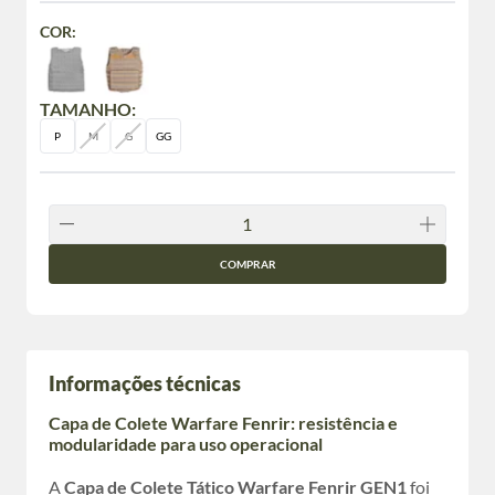
COR:
TAMANHO:
P
M
G
GG
COMPRAR
Informações técnicas
Capa de Colete Warfare Fenrir: resistência e
modularidade para uso operacional
A
Capa de Colete Tático Warfare Fenrir GEN1
foi