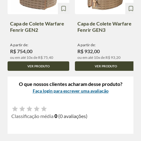
Capa de Colete Warfare
Capa de Colete Warfare
Fenrir GEN2
Fenrir GEN3
A partir de:
A partir de:
R$ 754,00
R$ 932,00
ou em até 10x de R$ 75,40
ou em até 10x de R$ 93,20
VER PRODUTO
VER PRODUTO
O que nossos clientes acharam desse produto?
Faça login para escrever uma avaliação
Classificação média
0
(0 avaliações)