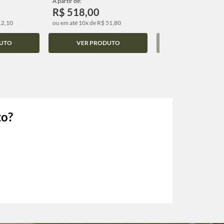
A partir de:
A partir de:
R$ 518,00
R$ 692,00
12,10
ou em até 10x de R$ 51,80
ou em até 10x de R$ 69,
UTO
VER PRODUTO
VER PRODUT
to?