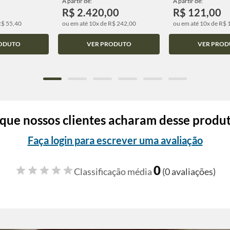
A partir de:
A partir de:
R$ 2.420,00
R$ 121,00
R$ 55,40
ou em até 10x de R$ 242,00
ou em até 10x de R$ 
ODUTO
VER PRODUTO
VER PROD
que nossos clientes acharam desse produ
Faça login para escrever uma avaliação
0
Classificação média
(0 avaliações)