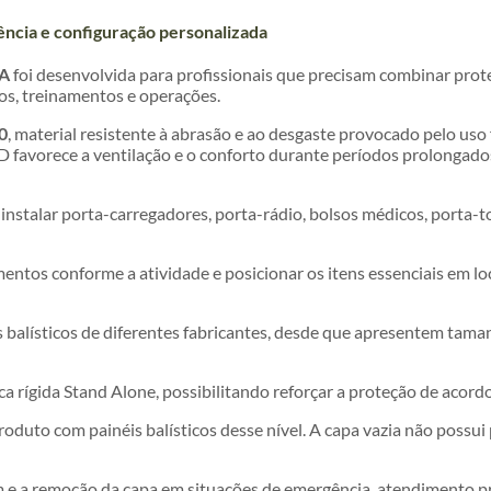
ência e configuração personalizada
IA
foi desenvolvida para profissionais que precisam combinar prot
s, treinamentos e operações.
0
, material resistente à abrasão e ao desgaste provocado pelo uso
D favorece a ventilação e o conforto durante períodos prolongados
 instalar porta-carregadores, porta-rádio, bolsos médicos, porta-t
ntos conforme a atividade e posicionar os itens essenciais em loc
is balísticos de diferentes fabricantes, desde que apresentem ta
ca rígida Stand Alone, possibilitando reforçar a proteção de acor
roduto com painéis balísticos desse nível. A capa vazia não possui 
m e a remoção da capa em situações de emergência, atendimento p