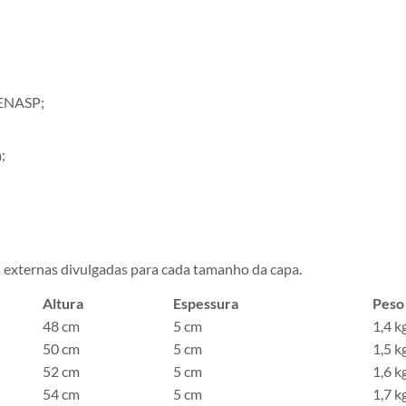
SENASP;
;
externas divulgadas para cada tamanho da capa.
Altura
Espessura
Peso
48 cm
5 cm
1,4 k
50 cm
5 cm
1,5 k
52 cm
5 cm
1,6 k
54 cm
5 cm
1,7 k