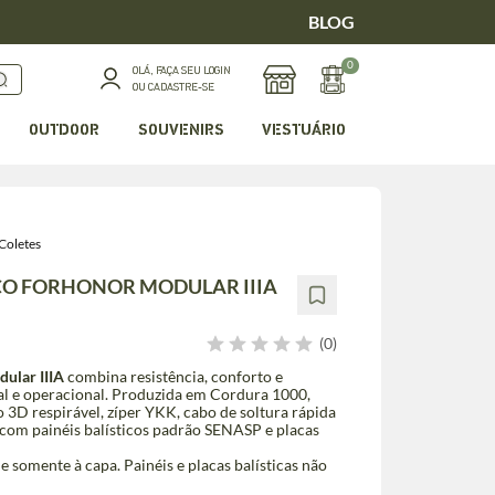
BLOG
0
OLÁ, FAÇA SEU LOGIN
OU CADASTRE-SE
OUTDOOR
SOUVENIRS
VESTUÁRIO
Coletes
ICO FORHONOR MODULAR IIIA
(0)
ular IIIA
combina resistência, conforto e
al e operacional. Produzida em Cordura 1000,
 3D respirável, zíper YKK, cabo de soltura rápida
com painéis balísticos padrão SENASP e placas
somente à capa. Painéis e placas balísticas não