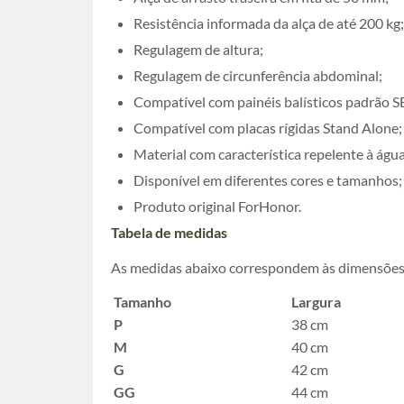
Resistência informada da alça de até 200 kg;
Regulagem de altura;
Regulagem de circunferência abdominal;
Compatível com painéis balísticos padrão 
Compatível com placas rígidas Stand Alone;
Material com característica repelente à água
Disponível em diferentes cores e tamanhos;
Produto original ForHonor.
Tabela de medidas
As medidas abaixo correspondem às dimensões 
Tamanho
Largura
P
38 cm
M
40 cm
G
42 cm
GG
44 cm