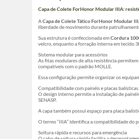
Capa de Colete ForHonor Modular IIIA: resist
A
Capa de Colete Tático ForHonor Modular II
liberdade de movimento durante patrulhamento
Sua estrutura é confeccionada em
Cordura 100
velcro, enquanto a forração interna em tecido 3
Sistema modular para acessórios
As fitas modulares de alta resistência permitem
compatíveis com o padrão MOLLE.
Essa configuração permite organizar os equipame
Compatibilidade com painéis e placas balísticas
O design interno permite a instalação de painé
SENASP.
A capa também possui espaço para placa balísti
O termo “IIIA” identifica a compatibilidade do p
Soltura rápida e recursos para emergência
O cabo de soltura rápida facilita a desmontage