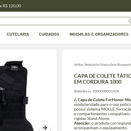
de R$ 120,00
CUTELARIA
CUIDADOS
MOCHILAS E ORGANIZADORES
Voltar
/
Vestuário
/
Masculino
/
Roupas
/
CAPA DE COLETE TÁT
EM CORDURA 1000
Referência:
1000000001928
A
Capa de Colete ForHonor Mod
modularidade para o uso polici
possui sistema MOLLE, forração
e compartimentos compatíveis 
rígidas Stand Alone.
Atenção:
o produto corresponde 
acompanham o equipamento.