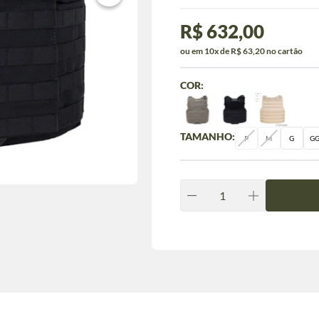
R$ 632,00
ou em 10x de R$ 63,20 no cartão
COR:
TAMANHO:
P
M
G
G