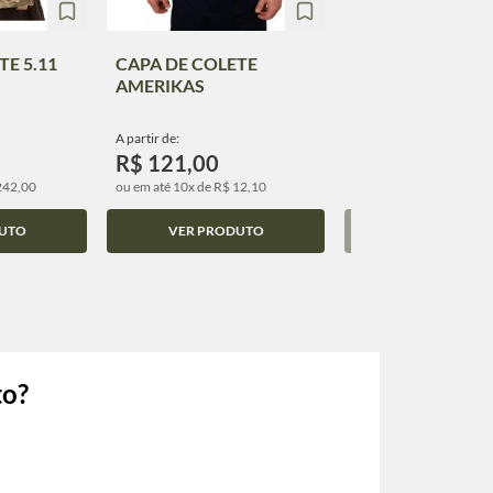
TE 5.11
CAPA DE COLETE
CAPA DE COLET
AMERIKAS
WARFARE FENRI
A partir de:
A partir de:
R$ 121,00
R$ 490,00
242,00
ou em até 10x de R$ 12,10
ou em até 10x de R$ 49,
UTO
VER PRODUTO
VER PRODUT
to?