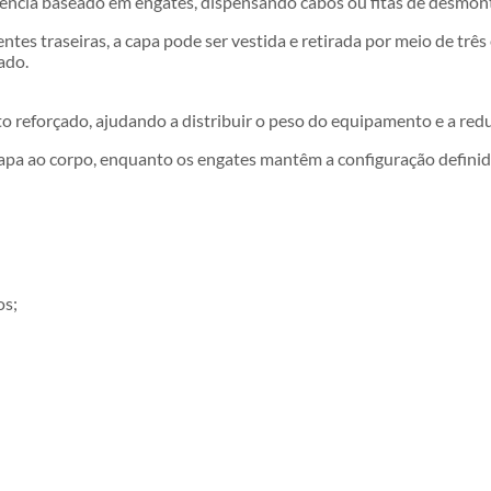
rgência baseado em engates, dispensando cabos ou fitas de desmo
entes traseiras, a capa pode ser vestida e retirada por meio de três
ado.
eforçado, ajudando a distribuir o peso do equipamento e a redu
 capa ao corpo, enquanto os engates mantêm a configuração definid
os;