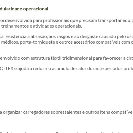
odularidade operacional
foi desenvolvida para profissionais que precisam transportar eq
 treinamentos e atividades operacionais.
ta resistência à abrasão, aos rasgos e ao desgaste causado pelo u
os médicos, porta-torniquete e outros acessórios compatíveis co
senvolvido com estrutura têxtil tridimensional para favorecer a ci
KO-TEX e ajuda a reduzir o acúmulo de calor durante períodos prol
 organizar carregadores sobressalentes e outros itens compatívei