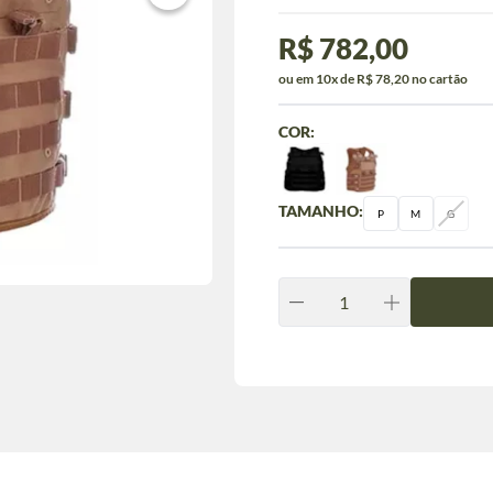
R$ 782,00
ou em 10x de R$ 78,20 no cartão
COR:
TAMANHO:
P
M
G