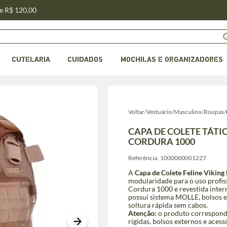
de R$ 120,00
CUTELARIA
CUIDADOS
MOCHILAS E ORGANIZADORES
Voltar
/
Vestuário
/
Masculino
/
Roupas
/
CAPA DE COLETE TÁTI
CORDURA 1000
Referência:
1000000001227
A
Capa de Colete Feline Vikin
modularidade para o uso profis
Cordura 1000 e revestida inter
possui sistema MOLLE, bolsos e
soltura rápida sem cabos.
Atenção:
o produto corresponde 
rígidas, bolsos externos e ace