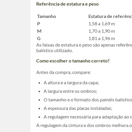
Referência de estatura e peso
Tamanho
Estatura de referênc
P
1,58 a 1,69 m
M
1,70 a 1,90 m
G
1,81 a 1,96 m
As faixas de estatura e peso são apenas referên
balístico utilizado.
Como escolher o tamanho correto?
Antes da compra, compare:
A altura e a largura da capa;
A largura entre os ombros;
O tamanho e o formato dos painéis balístico
A espessura das placas instaladas;
A regulagem necessária para adaptação ao 
A regulagem da cintura e dos ombros melhora o 