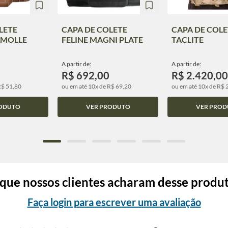
LETE
CAPA DE COLETE
CAPA DE COLE
S MOLLE
FELINE MAGNI PLATE
TACLITE
A partir de:
A partir de:
R$ 692,00
R$ 2.420,00
R$ 51,80
ou em até 10x de R$ 69,20
ou em até 10x de R$ 
ODUTO
VER PRODUTO
VER PROD
que nossos clientes acharam desse produ
Faça login para escrever uma avaliação