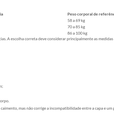
ia
Peso corporal de referên
58 a 69 kg
70 a 85 kg
86 a 100 kg
cias. A escolha correta deve considerar principalmente as medidas
s;
corpo.
caimento, mas não corrige a incompatibilidade entre a capa e um p