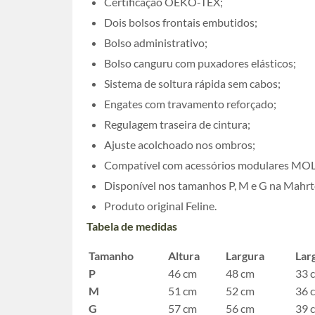
Certificação OEKO-TEX;
Dois bolsos frontais embutidos;
Bolso administrativo;
Bolso canguru com puxadores elásticos;
Sistema de soltura rápida sem cabos;
Engates com travamento reforçado;
Regulagem traseira de cintura;
Ajuste acolchoado nos ombros;
Compatível com acessórios modulares MOL
Disponível nos tamanhos P, M e G na Mahrt
Produto original Feline.
Tabela de medidas
Tamanho
Altura
Largura
Lar
P
46 cm
48 cm
33 
M
51 cm
52 cm
36 
G
57 cm
56 cm
39 