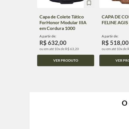
Capa de Colete Tático
CAPA DE CO
ForHonor Modular IIIA
FELINE AGI
em Cordura 1000
A partir de:
A partir de:
R$ 632,00
R$ 518,00
ou em até 10x de R$ 63,20
ou em até 10x de 
VER PRODUTO
VER PR
O 