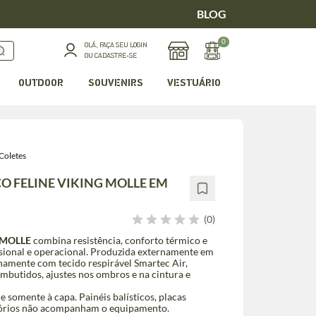
BLOG
0
OLÁ, FAÇA SEU LOGIN
OU CADASTRE-SE
OUTDOOR
SOUVENIRS
VESTUÁRIO
Coletes
CO FELINE VIKING MOLLE EM
(0)
g MOLLE
combina resistência, conforto térmico e
sional e operacional. Produzida externamente em
namente com tecido respirável Smartec Air,
mbutidos, ajustes nos ombros e na cintura e
somente à capa. Painéis balísticos, placas
ssórios não acompanham o equipamento.