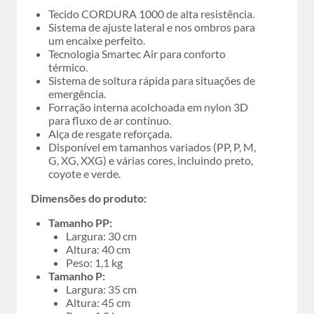
Tecido CORDURA 1000 de alta resistência.
Sistema de ajuste lateral e nos ombros para
um encaixe perfeito.
Tecnologia Smartec Air para conforto
térmico.
Sistema de soltura rápida para situações de
emergência.
Forração interna acolchoada em nylon 3D
para fluxo de ar contínuo.
Alça de resgate reforçada.
Disponível em tamanhos variados (PP, P, M,
G, XG, XXG) e várias cores, incluindo preto,
coyote e verde.
Dimensões do produto:
Tamanho PP:
Largura: 30 cm
Altura: 40 cm
Peso: 1,1 kg
Tamanho P:
Largura: 35 cm
Altura: 45 cm