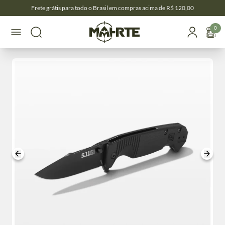
Frete grátis para todo o Brasil em compras acima de R$ 120,00
0