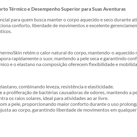
orto Térmico e Desempenho Superior para Suas Aventuras
ncial para quem busca manter o corpo aquecido e seco durante at
iona conforto, liberdade de movimentos e excelente gerenciament
ticos.
hermoSkin retém o calor natural do corpo, mantendo-o aquecido 
pora rapidamente o suor, mantendo a pele seca e garantindo confo
ico e o elastano na composição oferecem flexibilidade e mobilid
lastano, combinando leveza, resistência e elasticidade.
e a proliferação de bactérias causadoras de odores, mantendo a p
ra os raios solares, ideal para atividades ao ar livre.
com a pele, proporcionando maior conforto durante o uso prolong
justa ao corpo, garantindo liberdade de movimentos em qualquer a