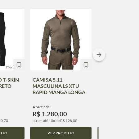
 T-SKIN
CAMISA 5.11
Camiseta 5.11 Fe
RETO
MASCULINA LS XTU
Traveler Manga L
RAPID MANGA LONGA
31227ABW
A partir de:
A partir de:
R$ 1.280,00
R$ 99,00
20,70
ou em até 10x de R$ 128,00
ou em até 10x de R$ 9,9
UTO
VER PRODUTO
VER PRODUT