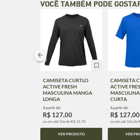
VOCÊ TAMBÉM PODE GOSTA
CAMISETA CURTLO
CAMISETA 
ACTIVE FRESH
ACTIVE FRE
MASCULINA MANGA
MASCULINA
LONGA
CURTA
A partir de:
A partir de:
R$ 127,00
R$ 127,00
ou em até 10x de R$ 12,70
ou em até 10x de 
VER PRODUTO
VER PR