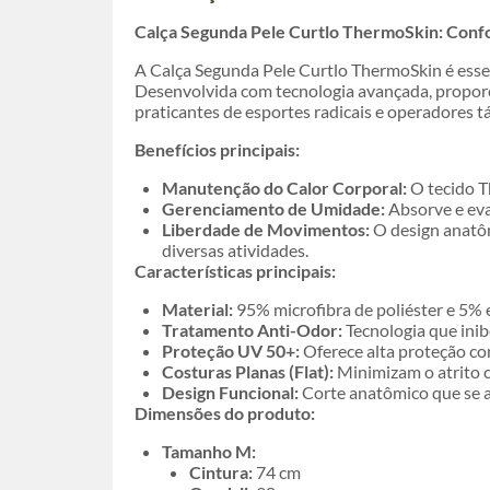
Calça Segunda Pele Curtlo ThermoSkin: Conf
A Calça Segunda Pele Curtlo ThermoSkin é esse
Desenvolvida com tecnologia avançada, proporc
praticantes de esportes radicais e operadores tá
Benefícios principais:
Manutenção do Calor Corporal:
O tecido T
Gerenciamento de Umidade:
Absorve e eva
Liberdade de Movimentos:
O design anatôm
diversas atividades.
Características principais:
Material:
95% microfibra de poliéster e 5% e
Tratamento Anti-Odor:
Tecnologia que inib
Proteção UV 50+:
Oferece alta proteção cont
Costuras Planas (Flat):
Minimizam o atrito 
Design Funcional:
Corte anatômico que se a
Dimensões do produto:
Tamanho M:
Cintura:
74 cm