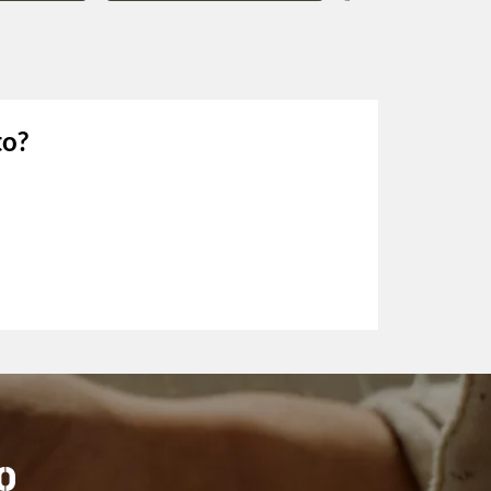
to?
O