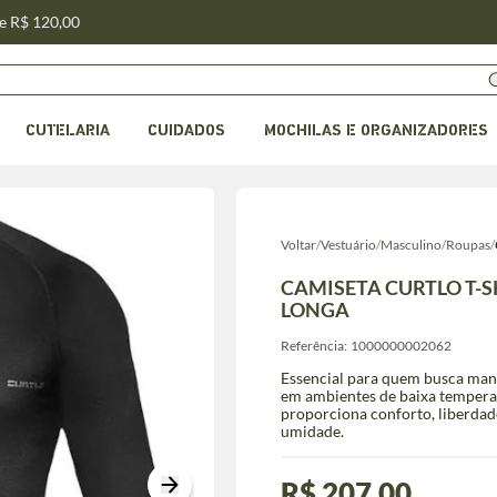
de R$ 120,00
CUTELARIA
CUIDADOS
MOCHILAS E ORGANIZADORES
Voltar
/
Vestuário
/
Masculino
/
Roupas
/
CAMISETA CURTLO T-
LONGA
Referência:
1000000002062
Essencial para quem busca mant
em ambientes de baixa tempera
proporciona conforto, liberda
umidade.
R$ 207,00