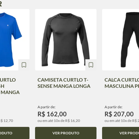
R
CURTLO
CAMISETA CURTLO T-
CALCA CURTLO
SH
SENSE MANGA LONGA
MASCULINA P
 MANGA
A partir de:
A partir de:
R$ 162,00
R$ 207,00
R$ 12,70
ou em até 10x de R$ 16,20
ou em até 10x de R$ 
ODUTO
VER PRODUTO
VER PROD