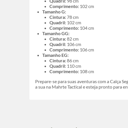
Quadril:
98 cm
Comprimento:
102 cm
Tamanho G:
Cintura:
78 cm
Quadril:
102 cm
Comprimento:
104 cm
Tamanho GG:
Cintura:
82 cm
Quadril:
106 cm
Comprimento:
106 cm
Tamanho EG:
Cintura:
86 cm
Quadril:
110 cm
Comprimento:
108 cm
Prepare-se para suas aventuras com a Calça Seg
a sua na Mahrte Tactical e esteja pronto para e