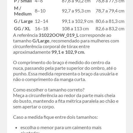
P / Small
4–6
87,6 a 90,2 cm
76,8 a 77,5 cm
M /
8–10
92,7 a 95,3 cm
78,7 a 79,4 cm
Medium
G / Large
12–14
99,1 a 102,9 cm
80,6 a 81,3 cm
GG / XL
16–18
108 a 113 cm
82,6 a 83,2 cm
A referência
31022OOW_019_L
corresponde ao
tamanho
G/Large
, recomendado para mulheres com
circunferência corporal de tórax entre
aproximadamente
99,1 e 102,9 cm
.
O comprimento do braço é medido do centro da
nuca, passando pela parte superior do ombro, até o
punho. Essa medida representa o braço da usuária e
não o comprimento da manga curta.
Como escolher o tamanho correto?
Meça a circunferência ao redor da parte mais cheia
do busto, mantendo a fita métrica paralela ao chão e
sem apertar o corpo.
Caso a medida fique entre dois tamanhos:
escolha o menor para um caimento mais
ajustado;