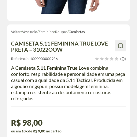
Voltar
/
Vestuário
/
Feminino
/
Roupas
/
Camisetas
CAMISETA 5.11 FEMININA TRUE LOVE
PRETA – 31022OOW
(0)
Referência:
1000000000956
A
Camiseta 5.11 Feminina True Love
combina
conforto, respirabilidade e personalidade em uma peça
casual com a qualidade da 5.11 Tactical. Produzida em
algodão ringspun, possui modelagem feminina,
estampa resistente ao desbotamento e costuras
reforçadas.
R$ 98,00
ou em 10x de R$ 9,80 no cartão