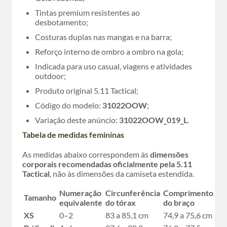
Tintas premium resistentes ao
desbotamento;
Costuras duplas nas mangas e na barra;
Reforço interno de ombro a ombro na gola;
Indicada para uso casual, viagens e atividades
outdoor;
Produto original 5.11 Tactical;
Código do modelo:
31022OOW
;
Variação deste anúncio:
31022OOW_019_L
.
Tabela de medidas femininas
As medidas abaixo correspondem às
dimensões
corporais recomendadas oficialmente pela 5.11
Tactical
, não às dimensões da camiseta estendida.
Numeração
Circunferência
Comprimento
Tamanho
equivalente
do tórax
do braço
XS
0–2
83 a 85,1 cm
74,9 a 75,6 cm