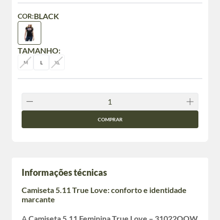
BLACK
COR:
TAMANHO:
M
L
XL
COMPRAR
Informações técnicas
Camiseta 5.11 True Love: conforto e identidade
marcante
A
Camiseta 5.11 Feminina True Love – 31022OOW