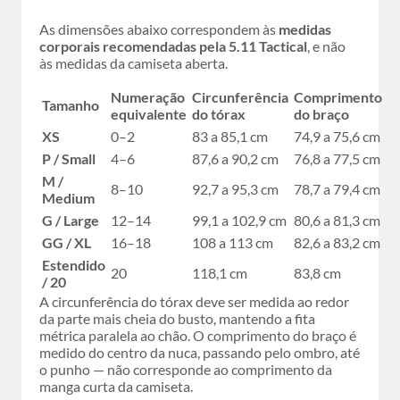
As dimensões abaixo correspondem às
medidas
corporais recomendadas pela 5.11 Tactical
, e não
às medidas da camiseta aberta.
Numeração
Circunferência
Comprimento
Tamanho
equivalente
do tórax
do braço
XS
0–2
83 a 85,1 cm
74,9 a 75,6 cm
P / Small
4–6
87,6 a 90,2 cm
76,8 a 77,5 cm
M /
8–10
92,7 a 95,3 cm
78,7 a 79,4 cm
Medium
G / Large
12–14
99,1 a 102,9 cm
80,6 a 81,3 cm
GG / XL
16–18
108 a 113 cm
82,6 a 83,2 cm
Estendido
20
118,1 cm
83,8 cm
/ 20
A circunferência do tórax deve ser medida ao redor
da parte mais cheia do busto, mantendo a fita
métrica paralela ao chão. O comprimento do braço é
medido do centro da nuca, passando pelo ombro, até
o punho — não corresponde ao comprimento da
manga curta da camiseta.